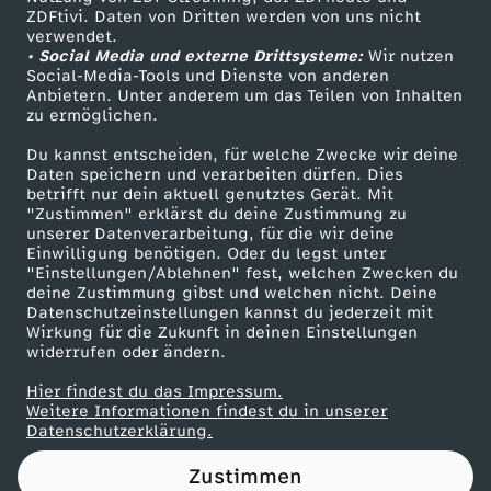
ZDFtivi. Daten von Dritten werden von uns nicht
b
Das ZDF
verwendet.
• Social Media und externe Drittsysteme:
Wir nutzen
ZDF Unternehmen
–
Social-Media-Tools und Dienste von anderen
Anbietern. Unter anderem um das Teilen von Inhalten
Karriere
zu ermöglichen.
H
Presseportal
Du kannst entscheiden, für welche Zwecke wir deine
ZDF goes Schule
Daten speichern und verarbeiten dürfen. Dies
o
betrifft nur dein aktuell genutztes Gerät. Mit
Werbefernsehen
"Zustimmen" erklärst du deine Zustimmung zu
f
unserer Datenverarbeitung, für die wir deine
Mainzelmännchen
Einwilligung benötigen. Oder du legst unter
"Einstellungen/Ablehnen" fest, welchen Zwecken du
f
deine Zustimmung gibst und welchen nicht. Deine
Datenschutzeinstellungen kannst du jederzeit mit
Wirkung für die Zukunft in deinen Einstellungen
n
widerrufen oder ändern.
u
Hier findest du das Impressum.
Partner
Weitere Informationen findest du in unserer
Datenschutzerklärung.
n
Zustimmen