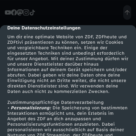
a
n
Deine Datenschutzeinstellungen
cmp-dialog-description
Um dir eine optimale Website von ZDF, ZDFheute und
e
ZDFtivi präsentieren zu können, setzen wir Cookies
und vergleichbare Techniken ein. Einige der
eingesetzten Techniken sind unbedingt erforderlich
t
für unser Angebot. Mit deiner Zustimmung dürfen wir
Mehr ZDF
Service
und unsere Dienstleister darüber hinaus
K
Informationen auf deinem Gerät speichern und/oder
ZDF-Apps
ZDFmitreden
abrufen. Dabei geben wir deine Daten ohne deine
Einwilligung nicht an Dritte weiter, die nicht unsere
2
Smart TV
Kontakt zum ZDF
direkten Dienstleister sind. Wir verwenden deine
Daten auch nicht zu kommerziellen Zwecken.
ZDFtext
Tickets
-
Zustimmungspflichtige Datenverarbeitung
Livestreams
Zuschauerservice
• Personalisierung:
Die Speicherung von bestimmten
1
Sendungen A-Z
Hilfe
Interaktionen ermöglicht uns, dein Erlebnis im
Angebot des ZDF an dich anzupassen und
TV-Programm
Personalisierungsfunktionen anzubieten. Dabei
8
personalisieren wir ausschließlich auf Basis deiner
Nutzung von ZDF Streaming, der ZDFheute und