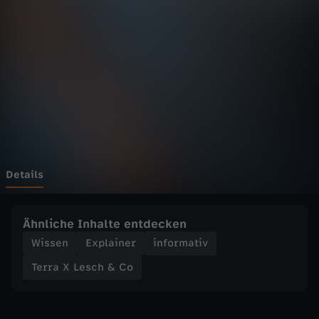
e
s
c
h
&
C
Details
o
Ähnliche Inhalte entdecken
-
Wissen
Explainer
informativ
Terra X Lesch & Co
P
l