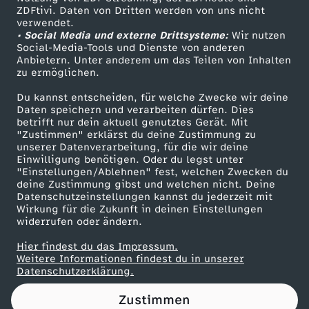
ZDFtivi. Daten von Dritten werden von uns nicht
e
Das ZDF
verwendet.
• Social Media und externe Drittsysteme:
Wir nutzen
ZDF Unternehmen
r
Social-Media-Tools und Dienste von anderen
Anbietern. Unter anderem um das Teilen von Inhalten
Karriere
zu ermöglichen.
e
Presseportal
Du kannst entscheiden, für welche Zwecke wir deine
ZDF goes Schule
Daten speichern und verarbeiten dürfen. Dies
r
betrifft nur dein aktuell genutztes Gerät. Mit
Werbefernsehen
"Zustimmen" erklärst du deine Zustimmung zu
:
unserer Datenverarbeitung, für die wir deine
Mainzelmännchen
Einwilligung benötigen. Oder du legst unter
"Einstellungen/Ablehnen" fest, welchen Zwecken du
S
deine Zustimmung gibst und welchen nicht. Deine
Datenschutzeinstellungen kannst du jederzeit mit
Wirkung für die Zukunft in deinen Einstellungen
p
widerrufen oder ändern.
r
Hier findest du das Impressum.
Partner
Weitere Informationen findest du in unserer
Datenschutzerklärung.
u
Zustimmen