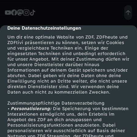
a
n
Deine Datenschutzeinstellungen
cmp-dialog-description
Um dir eine optimale Website von ZDF, ZDFheute und
t
ZDFtivi präsentieren zu können, setzen wir Cookies
und vergleichbare Techniken ein. Einige der
eingesetzten Techniken sind unbedingt erforderlich
e
für unser Angebot. Mit deiner Zustimmung dürfen wir
Mehr ZDF
Service
und unsere Dienstleister darüber hinaus
n
Informationen auf deinem Gerät speichern und/oder
ZDF-Apps
ZDFmitreden
abrufen. Dabei geben wir deine Daten ohne deine
Einwilligung nicht an Dritte weiter, die nicht unsere
r
Smart TV
Kontakt zum ZDF
direkten Dienstleister sind. Wir verwenden deine
Daten auch nicht zu kommerziellen Zwecken.
ZDFtext
Tickets
a
Zustimmungspflichtige Datenverarbeitung
Livestreams
Zuschauerservice
• Personalisierung:
Die Speicherung von bestimmten
d
Sendungen A-Z
Hilfe
Interaktionen ermöglicht uns, dein Erlebnis im
Angebot des ZDF an dich anzupassen und
TV-Programm
Personalisierungsfunktionen anzubieten. Dabei
i
personalisieren wir ausschließlich auf Basis deiner
Nutzung von ZDF Streaming, der ZDFheute und