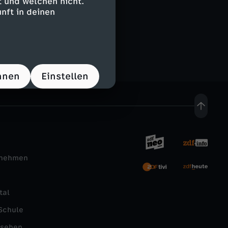
 und welchen nicht.
nft in deinen
hnen
Einstellen
rnehmen
tal
Schule
nsehen