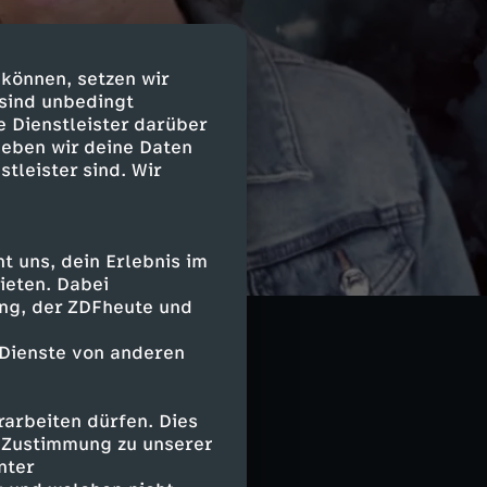
 können, setzen wir
 sind unbedingt
e Dienstleister darüber
geben wir deine Daten
stleister sind. Wir
 uns, dein Erlebnis im
ieten. Dabei
ing, der ZDFheute und
nk-Satelliten zu
olgen hat
 Dienste von anderen
Gefahren durch
arbeiten dürfen. Dies
e Zustimmung zu unserer
nter