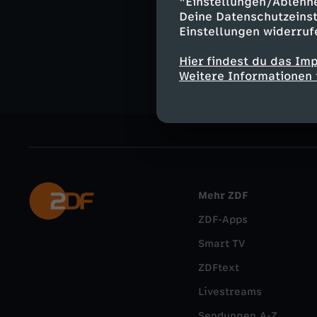
"Einstellungen/Ablehn
Ähnliche 
Deine Datenschutzeinst
Einstellungen widerruf
Wissen
Do
Hier findest du das Im
Weitere Informationen 
Mehr ZDF
ZDF-Apps
Smart TV
ZDFtext
Livestreams
Sendungen A-Z