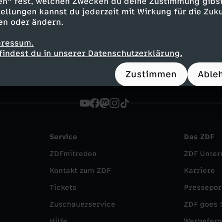
en" fest, welchen Zwecken du deine Zustimmung gibst
Inhalte entdecken
ellungen kannst du jederzeit mit Wirkung für die Zuku
en oder ändern.
kumentation
informativ
Terra X Lesch & Co
pressum.
findest du in unserer Datenschutzerklärung.
Zustimmen
Able
Service
Das ZDF
ZDFmitreden
ZDF Unte
Kontakt zum ZDF
Karriere
Tickets
Pressepor
Zuschauerservice
ZDF goes 
Hilfe
Werbefer