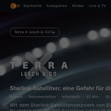
Startseite
Kategorien
Kinder
Live & TV
Terra X Lesch & Co
Starlink-Satelliten: eine Gefahr für 
Wissen
Dokumentation
informativ
12 Min.
18
Mit dem Starlink-Satellitennetzwerk von E