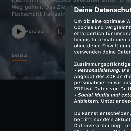
Nachthimmel. 40.000 Satelliten sollen in d
Weg gehen. Das Ziel: Internet für jederma
Deine Datenschut
cmp-dialog-des
Fortschritt hat seine Kehrseite.
Um dir eine optimale W
Cookies und vergleichb
Abspielen
erforderlich für unser
hinaus Informationen a
ohne deine Einwilligung
verwenden deine Daten
Details
Zustimmungspflichtige
• Personalisierung:
Die 
Die ESO hat Ala
Angebot des ZDF an dic
personalisieren wir au
Langzeitbelicht
ZDFtivi. Daten von Dri
finden. Die Auf
• Social Media und ext
Starlink langfr
Anbietern. Unter ander
Objekte aus dem
Du kannst entscheiden,
betrifft nur dein aktu
Datenverarbeitung, für 