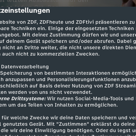
er letzten Ausbaustufe auf den
nn an jedem Ort. Doch der
zeinstellungen
cription
ebsite von ZDF, ZDFheute und ZDFtivi präsentieren zu
are Techniken ein. Einige der eingesetzten Techniken
 Angebot. Mit deiner Zustimmung dürfen wir und unser
uf deinem Gerät speichern und/oder abrufen. Dabei 
 nicht an Dritte weiter, die nicht unsere direkten Dien
 auch nicht zu kommerziellen Zwecken.
 Datenverarbeitung
Speicherung von bestimmten Interaktionen ermöglicht
rm geschlagen: bereits jetzt seien auf vielen
h anzupassen und Personalisierungsfunktionen anzub
sschließlich auf Basis deiner Nutzung von ZDF Stream
ungen ihrer großen Teleskope Spuren der Starli
tten werden von uns nicht verwendet.
nahmen würden zum Teil unbrauchbar. Welche F
erne Drittsysteme:
Wir nutzen Social-Media-Tools und
istig für die Astronomie? Wird die Suche nach 
em um das Teilen von Inhalten zu ermöglichen.
 All auch in zehn Jahren noch möglich sein?
 für welche Zwecke wir deine Daten speichern und ver
ell genutztes Gerät. Mit "Zustimmen" erklärst du dein
die wir deine Einwilligung benötigen. Oder du legst u