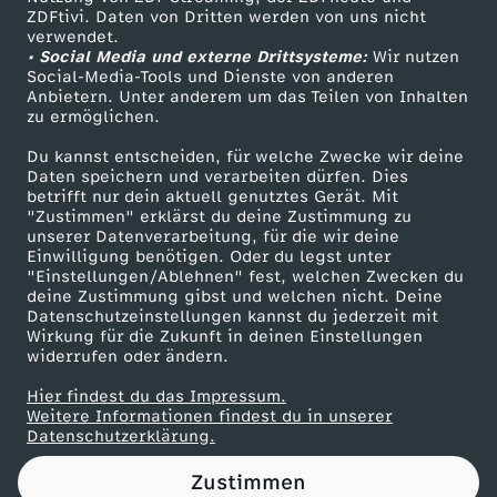
ZDFtivi. Daten von Dritten werden von uns nicht
S
Das ZDF
verwendet.
• Social Media und externe Drittsysteme:
Wir nutzen
ZDF Unternehmen
o
Social-Media-Tools und Dienste von anderen
Anbietern. Unter anderem um das Teilen von Inhalten
Karriere
zu ermöglichen.
n
Presseportal
Du kannst entscheiden, für welche Zwecke wir deine
ZDF goes Schule
Daten speichern und verarbeiten dürfen. Dies
n
betrifft nur dein aktuell genutztes Gerät. Mit
Werbefernsehen
"Zustimmen" erklärst du deine Zustimmung zu
e
unserer Datenverarbeitung, für die wir deine
Mainzelmännchen
Einwilligung benötigen. Oder du legst unter
"Einstellungen/Ablehnen" fest, welchen Zwecken du
n
deine Zustimmung gibst und welchen nicht. Deine
Datenschutzeinstellungen kannst du jederzeit mit
Wirkung für die Zukunft in deinen Einstellungen
s
widerrufen oder ändern.
y
Hier findest du das Impressum.
Partner
Weitere Informationen findest du in unserer
Datenschutzerklärung.
s
Zustimmen