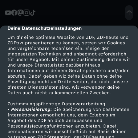
r
u
Deine Datenschutzeinstellungen
cmp-dialog-description
Um dir eine optimale Website von ZDF, ZDFheute und
m
ZDFtivi präsentieren zu können, setzen wir Cookies
und vergleichbare Techniken ein. Einige der
eingesetzten Techniken sind unbedingt erforderlich
i
für unser Angebot. Mit deiner Zustimmung dürfen wir
Mehr ZDF
Service
und unsere Dienstleister darüber hinaus
s
Informationen auf deinem Gerät speichern und/oder
ZDF-Apps
ZDFmitreden
abrufen. Dabei geben wir deine Daten ohne deine
Einwilligung nicht an Dritte weiter, die nicht unsere
t
Smart TV
Kontakt zum ZDF
direkten Dienstleister sind. Wir verwenden deine
Daten auch nicht zu kommerziellen Zwecken.
ZDFtext
Tickets
d
Zustimmungspflichtige Datenverarbeitung
Livestreams
Zuschauerservice
• Personalisierung:
Die Speicherung von bestimmten
a
Sendungen A-Z
Hilfe
Interaktionen ermöglicht uns, dein Erlebnis im
Angebot des ZDF an dich anzupassen und
TV-Programm
Personalisierungsfunktionen anzubieten. Dabei
s
personalisieren wir ausschließlich auf Basis deiner
Nutzung von ZDF Streaming, der ZDFheute und