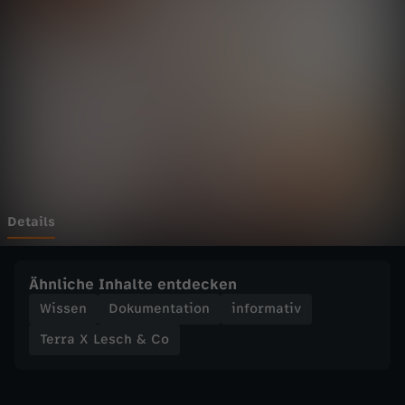
e
s
c
h
&
C
Details
o
Ähnliche Inhalte entdecken
-
Wissen
Dokumentation
informativ
Terra X Lesch & Co
W
a