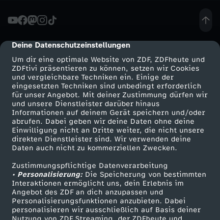
s
i
Deine Datenschutzeinstellungen
cmp-dialog-description
Um dir eine optimale Website von ZDF, ZDFheute und
s
ZDFtivi präsentieren zu können, setzen wir Cookies
und vergleichbare Techniken ein. Einige der
eingesetzten Techniken sind unbedingt erforderlich
t
für unser Angebot. Mit deiner Zustimmung dürfen wir
Mehr ZDF
Service
und unsere Dienstleister darüber hinaus
d
Informationen auf deinem Gerät speichern und/oder
ZDF-Apps
ZDFmitreden
abrufen. Dabei geben wir deine Daten ohne deine
Einwilligung nicht an Dritte weiter, die nicht unsere
a
Smart TV
Kontakt zum ZDF
direkten Dienstleister sind. Wir verwenden deine
Daten auch nicht zu kommerziellen Zwecken.
ZDFtext
Tickets
s
Zustimmungspflichtige Datenverarbeitung
Livestreams
Zuschauerservice
• Personalisierung:
Die Speicherung von bestimmten
I
Sendungen A-Z
Hilfe
Interaktionen ermöglicht uns, dein Erlebnis im
Angebot des ZDF an dich anzupassen und
TV-Programm
Personalisierungsfunktionen anzubieten. Dabei
c
personalisieren wir ausschließlich auf Basis deiner
Nutzung von ZDF Streaming, der ZDFheute und