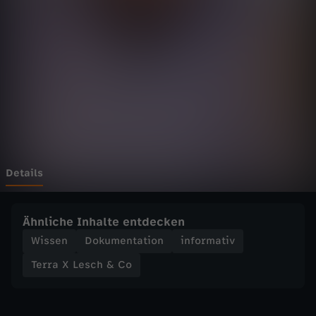
e
s
c
h
&
C
Details
o
Ähnliche Inhalte entdecken
-
Wissen
Dokumentation
informativ
Terra X Lesch & Co
W
a