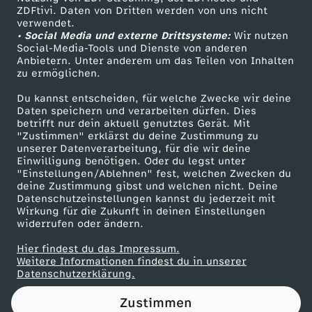
ZDFtivi. Daten von Dritten werden von uns nicht
h
Das ZDF
verwendet.
• Social Media und externe Drittsysteme:
Wir nutzen
ZDF Unternehmen
?
Social-Media-Tools und Dienste von anderen
Anbietern. Unter anderem um das Teilen von Inhalten
Karriere
zu ermöglichen.
Presseportal
Du kannst entscheiden, für welche Zwecke wir deine
ZDF goes Schule
Daten speichern und verarbeiten dürfen. Dies
betrifft nur dein aktuell genutztes Gerät. Mit
Werbefernsehen
"Zustimmen" erklärst du deine Zustimmung zu
unserer Datenverarbeitung, für die wir deine
Mainzelmännchen
Einwilligung benötigen. Oder du legst unter
"Einstellungen/Ablehnen" fest, welchen Zwecken du
deine Zustimmung gibst und welchen nicht. Deine
Datenschutzeinstellungen kannst du jederzeit mit
Wirkung für die Zukunft in deinen Einstellungen
widerrufen oder ändern.
Hier findest du das Impressum.
Partner
Weitere Informationen findest du in unserer
Datenschutzerklärung.
Zustimmen