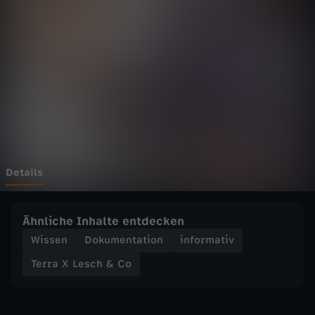
e
s
c
h
&
C
Details
o
Ähnliche Inhalte entdecken
-
Wissen
Dokumentation
informativ
Terra X Lesch & Co
B
i