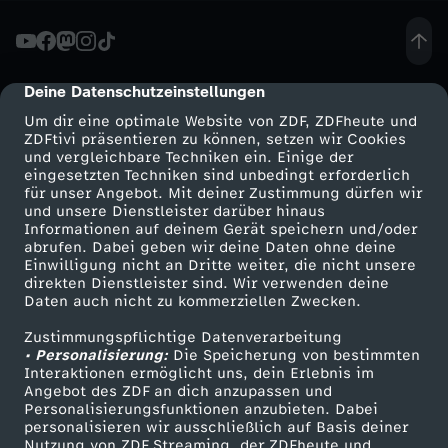
t
c
Deine Datenschutzeinstellungen
cmp-dialog-description
Um dir eine optimale Website von ZDF, ZDFheute und
o
ZDFtivi präsentieren zu können, setzen wir Cookies
und vergleichbare Techniken ein. Einige der
eingesetzten Techniken sind unbedingt erforderlich
i
für unser Angebot. Mit deiner Zustimmung dürfen wir
Mehr ZDF
Service
und unsere Dienstleister darüber hinaus
n
Informationen auf deinem Gerät speichern und/oder
ZDF-Apps
ZDFmitreden
abrufen. Dabei geben wir deine Daten ohne deine
Einwilligung nicht an Dritte weiter, die nicht unsere
s
Smart TV
Kontakt zum ZDF
direkten Dienstleister sind. Wir verwenden deine
Daten auch nicht zu kommerziellen Zwecken.
ZDFtext
Tickets
-
Zustimmungspflichtige Datenverarbeitung
Livestreams
Zuschauerservice
• Personalisierung:
Die Speicherung von bestimmten
W
Sendungen A-Z
Hilfe
Interaktionen ermöglicht uns, dein Erlebnis im
Angebot des ZDF an dich anzupassen und
TV-Programm
Personalisierungsfunktionen anzubieten. Dabei
a
personalisieren wir ausschließlich auf Basis deiner
Nutzung von ZDF Streaming, der ZDFheute und