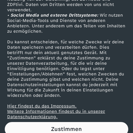
ZDFtivi. Daten von Dritten werden von uns nicht
s
Das ZDF
verwendet.
• Social Media und externe Drittsysteme:
Wir nutzen
ZDF Unternehmen
m
Social-Media-Tools und Dienste von anderen
Anbietern. Unter anderem um das Teilen von Inhalten
Karriere
zu ermöglichen.
a
Presseportal
Du kannst entscheiden, für welche Zwecke wir deine
ZDF goes Schule
Daten speichern und verarbeiten dürfen. Dies
n
betrifft nur dein aktuell genutztes Gerät. Mit
Werbefernsehen
"Zustimmen" erklärst du deine Zustimmung zu
w
unserer Datenverarbeitung, für die wir deine
Mainzelmännchen
Einwilligung benötigen. Oder du legst unter
"Einstellungen/Ablehnen" fest, welchen Zwecken du
i
deine Zustimmung gibst und welchen nicht. Deine
Datenschutzeinstellungen kannst du jederzeit mit
Wirkung für die Zukunft in deinen Einstellungen
r
widerrufen oder ändern.
k
Hier findest du das Impressum.
Partner
Weitere Informationen findest du in unserer
Datenschutzerklärung.
l
Zustimmen