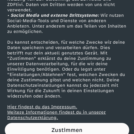
ZDFtivi. Daten von Dritten werden von uns nicht
i
Das ZDF
verwendet.
• Social Media und externe Drittsysteme:
Wir nutzen
ZDF Unternehmen
e
Social-Media-Tools und Dienste von anderen
Anbietern. Unter anderem um das Teilen von Inhalten
Karriere
zu ermöglichen.
r
Presseportal
Du kannst entscheiden, für welche Zwecke wir deine
ZDF goes Schule
Daten speichern und verarbeiten dürfen. Dies
e
betrifft nur dein aktuell genutztes Gerät. Mit
Werbefernsehen
"Zustimmen" erklärst du deine Zustimmung zu
n
unserer Datenverarbeitung, für die wir deine
Mainzelmännchen
Einwilligung benötigen. Oder du legst unter
"Einstellungen/Ablehnen" fest, welchen Zwecken du
G
deine Zustimmung gibst und welchen nicht. Deine
Datenschutzeinstellungen kannst du jederzeit mit
Wirkung für die Zukunft in deinen Einstellungen
r
widerrufen oder ändern.
a
Hier findest du das Impressum.
Partner
Weitere Informationen findest du in unserer
Datenschutzerklärung.
v
Zustimmen