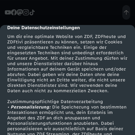
e
f
Deine Datenschutzeinstellungen
cmp-dialog-description
Um dir eine optimale Website von ZDF, ZDFheute und
u
ZDFtivi präsentieren zu können, setzen wir Cookies
und vergleichbare Techniken ein. Einige der
eingesetzten Techniken sind unbedingt erforderlich
n
für unser Angebot. Mit deiner Zustimmung dürfen wir
Mehr ZDF
Service
und unsere Dienstleister darüber hinaus
k
Informationen auf deinem Gerät speichern und/oder
ZDF-Apps
ZDFmitreden
abrufen. Dabei geben wir deine Daten ohne deine
Einwilligung nicht an Dritte weiter, die nicht unsere
t
Smart TV
Kontakt zum ZDF
direkten Dienstleister sind. Wir verwenden deine
Daten auch nicht zu kommerziellen Zwecken.
ZDFtext
Tickets
i
Zustimmungspflichtige Datenverarbeitung
Livestreams
Zuschauerservice
• Personalisierung:
Die Speicherung von bestimmten
o
Sendungen A-Z
Hilfe
Interaktionen ermöglicht uns, dein Erlebnis im
Angebot des ZDF an dich anzupassen und
TV-Programm
Personalisierungsfunktionen anzubieten. Dabei
n
personalisieren wir ausschließlich auf Basis deiner
Nutzung von ZDF Streaming, der ZDFheute und