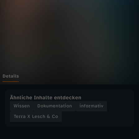
e
s
c
h
&
C
Details
o
Ähnliche Inhalte entdecken
-
Wissen
Dokumentation
informativ
Terra X Lesch & Co
W
i