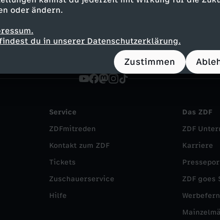
kumentation
informativ
Terra X Lesch & Co
en oder ändern.
pressum.
findest du in unserer Datenschutzerklärung.
Zustimmen
Able
Service
Das ZDF
ZDFmitreden
ZDF Unte
Kontakt zum ZDF
Karriere
Tickets
Pressepor
Zuschauerservice
ZDF goes 
Hilfe
Werbefer
Mainzelm