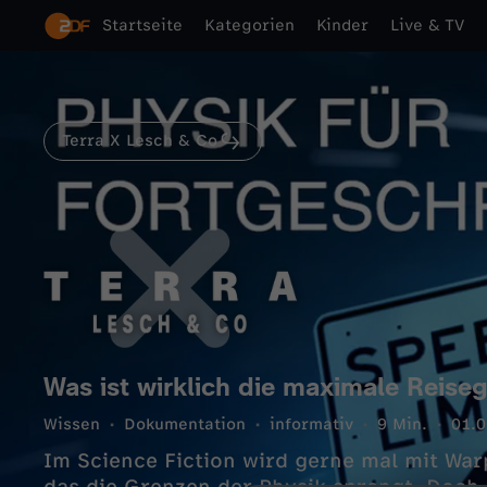
Startseite
Kategorien
Kinder
Live & TV
Terra X Lesch & Co
Was ist wirklich die maximale Reis
Wissen
Dokumentation
informativ
9 Min.
01.0
Im Science Fiction wird gerne mal mit Warp Antrieb geflogen, auch wenn