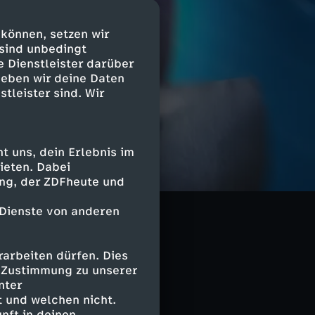
 können, setzen wir
 sind unbedingt
e Dienstleister darüber
geben wir deine Daten
stleister sind. Wir
 uns, dein Erlebnis im
ieten. Dabei
ing, der ZDFheute und
davor eine harte
n wir „Reisende“
 Dienste von anderen
arbeiten dürfen. Dies
e Zustimmung zu unserer
nter
 und welchen nicht.
nft in deinen