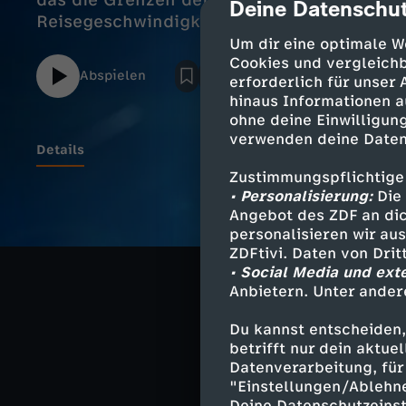
das die Grenzen der Physik sprengt. Doch was ist wirklich die maximale
Deine Datenschut
cmp-dialog-des
Reisegeschwindigkeit im Universum?
Um dir eine optimale W
Cookies und vergleichb
Abspielen
erforderlich für unser
hinaus Informationen a
ohne deine Einwilligung
verwenden deine Daten
Details
Zustimmungspflichtige
• Personalisierung:
Die 
Die erste Antwo
Angebot des ZDF an dic
personalisieren wir au
Lichtgeschwindig
ZDFtivi. Daten von Dri
Grenze auf, die
• Social Media und ext
im Universum, 
Anbietern. Unter ander
Du kannst entscheiden,
betrifft nur dein aktu
Datenverarbeitung, für 
Ähnliche 
"Einstellungen/Ablehn
Deine Datenschutzeinst