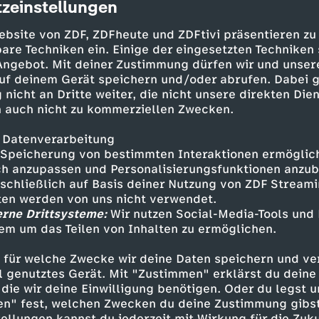
zeinstellungen
cription
ebsite von ZDF, ZDFheute und ZDFtivi präsentieren zu
are Techniken ein. Einige der eingesetzten Techniken
 Angebot. Mit deiner Zustimmung dürfen wir und unser
uf deinem Gerät speichern und/oder abrufen. Dabei 
 nicht an Dritte weiter, die nicht unsere direkten Dien
 auch nicht zu kommerziellen Zwecken.
 Datenverarbeitung
Speicherung von bestimmten Interaktionen ermöglicht
rt, die den meisten einfällt: Irgendwas mit
h anzupassen und Personalisierungsfunktionen anzub
sschließlich auf Basis deiner Nutzung von ZDF Stream
keit. Tatsächlich taucht in der Praxis bereits 
tten werden von uns nicht verwendet.
 kaum einer kennt. Und schon heute beobachte
erne Drittsysteme:
Wir nutzen Social-Media-Tools und
die von dieser Grenze ausgebremst werden.
em um das Teilen von Inhalten zu ermöglichen.
 für welche Zwecke wir deine Daten speichern und ver
ell genutztes Gerät. Mit "Zustimmen" erklärst du dein
die wir deine Einwilligung benötigen. Oder du legst u
Inhalte entdecken
en" fest, welchen Zwecken du deine Zustimmung gibst
ellungen kannst du jederzeit mit Wirkung für die Zuku