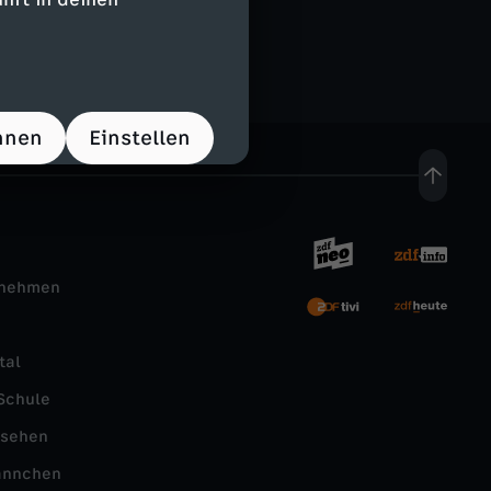
hnen
Einstellen
rnehmen
tal
Schule
nsehen
ännchen