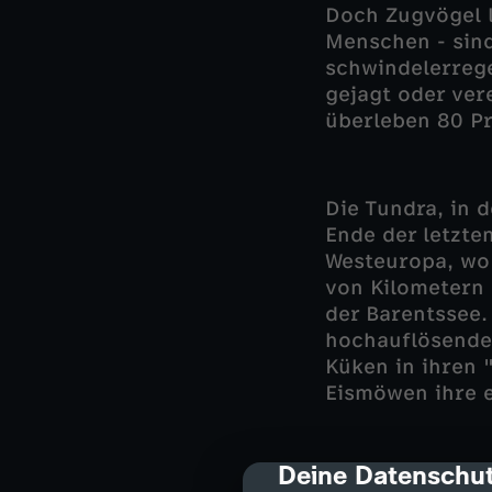
Doch Zugvögel l
Menschen - sind
schwindelerreg
gejagt oder ver
überleben 80 Pr
Die Tundra, in 
Ende der letzte
Westeuropa, wo 
von Kilometern b
der Barentssee.
hochauflösenden
Küken in ihren 
Eismöwen ihre e
Deine Datenschut
cmp-dialog-des
Clevere A