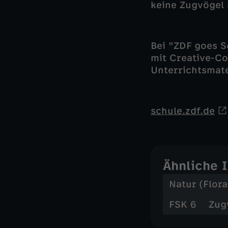
keine Zugvögel
Bei "ZDF goes S
mit Creative-C
Unterrichtsmat
schule.zdf.de
Ähnliche 
Natur (Flor
FSK 6
Zug