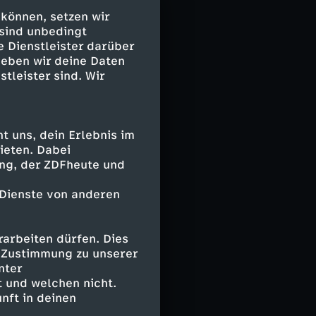
 können, setzen wir
 Staren
 sind unbedingt
r unsichtbaren
e Dienstleister darüber
geben wir deine Daten
ch
stleister sind. Wir
oßen Schwärmen
r lauern. Für
us der Luft
 uns, dein Erlebnis im
ieten. Dabei
ing, der ZDFheute und
lig
 Dienste von anderen
ts im 17.
 sie bald
on Hand
arbeiten dürfen. Dies
tern, selbst
e Zustimmung zu unserer
nter
sch-
 und welchen nicht.
rungsrevier.
nft in deinen
lein - ein