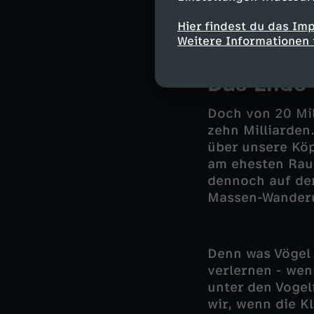
Beleg dafür, wi
ist.
Hier findest du das Im
Weitere Informationen 
Das Ende 
Doch von 20 Mil
zehn Milliarden
über unsere Köp
am ehesten Rau
dennoch auf der
Massen-Wanderu
Denn was Vögel 
verlernen - wen
unter den Vogel
wir, wenn die K