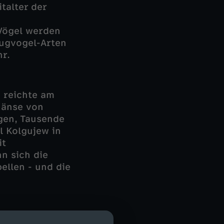
talter der
Vögel werden
Zugvogel-Arten
hr.
, reichte am
Gänse von
gen, Tausende
l Kolgujew in
it
n sich die
ellen - und die