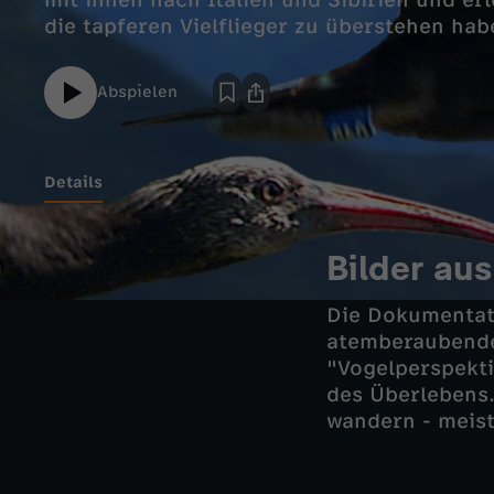
mit ihnen nach Italien und Sibirien und e
die tapferen Vielflieger zu überstehen hab
Abspielen
Details
Bilder au
Die Dokumentati
atemberaubenden
"Vogelperspekti
des Überlebens.
wandern - meist