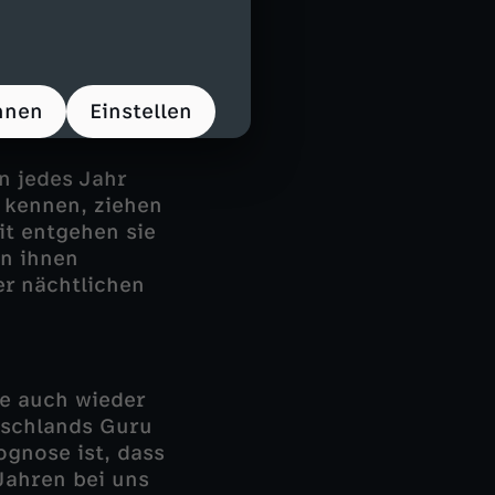
e eingebrannt
hnen
Einstellen
n jedes Jahr
n kennen, ziehen
it entgehen sie
n ihnen
er nächtlichen
ie auch wieder
tschlands Guru
ognose ist, dass
Jahren bei uns