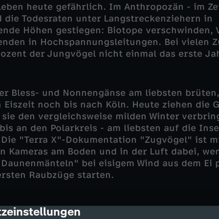
eben heute gefährlich. Im Anthropozän - im Zei
 die Todesraten unter Langstreckenziehern in
ende Höhen gestiegen: Biotope verschwinden, 
enden in Hochspannungsleitungen. Bei vielen 
ozent der Jungvögel nicht einmal das erste Ja
der Bless- und Nonnengänse am liebsten brüten
n Eiszeit noch bis nach Köln. Heute ziehen die 
sie den vergleichsweise milden Winter verbrin
is an den Polarkreis - am liebsten auf die Inse
 Die "Terra X"-Dokumentation "Zugvögel" ist m
 Kameras am Boden und in der Luft dabei, wen
"Daunenmänteln" bei eisigem Wind aus dem Ei p
rsten Raubzüge starten.
zeinstellungen
cription
bwehr von Räubern