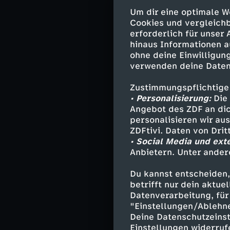
Um dir eine optimale W
Auch, wenn in 
Cookies und vergleichb
gigantische Wol
erforderlich für unser
hinaus Informationen a
Choreografie, g
ohne deine Einwilligung
pfeilschnellen 
verwenden deine Daten
Raubvögel ab, d
"Zugvögel" wurd
Zustimmungspflichtige
gedreht.
• Personalisierung:
Die 
Angebot des ZDF an dic
personalisieren wir au
ZDFtivi. Daten von Dri
Genau wie die W
• Social Media und ext
aussehenden Ibi
Anbietern. Unter ander
Jahrhundert zum
komplett ausger
Du kannst entscheiden,
aufgezogen, fol
betrifft nur dein aktu
Datenverarbeitung, für 
wenn die in ein
"Einstellungen/Ablehn
österreichische
Deine Datenschutzeinst
Schon auf dem R
Einstellungen widerruf