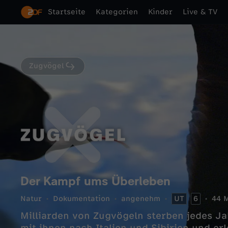
Startseite
Kategorien
Kinder
Live & TV
Zugvögel
Der Kampf ums Überleben
Natur
Dokumentation
angenehm
UT
6
44 M
Milliarden von Zugvögeln sterben jedes Jah