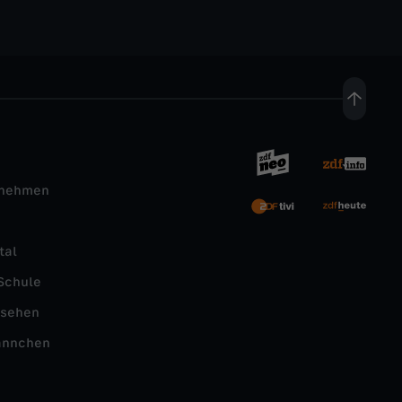
rnehmen
tal
Schule
nsehen
ännchen