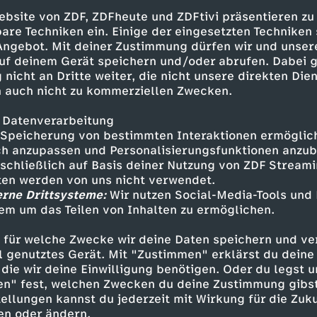
ebsite von ZDF, ZDFheute und ZDFtivi präsentieren zu
der Dämmerung über Rom Hunderttausende von
are Techniken ein. Einige der eingesetzten Techniken
ken und Schläuche bilden, als folgten sie eine
 Angebot. Mit deiner Zustimmung dürfen wir und unser
uf deinem Gerät speichern und/oder abrufen. Dabei 
eht es in Wirklichkeit - ums Überleben. Mit sol
 nicht an Dritte weiter, die nicht unsere direkten Dien
Formationsflügen wehren kleinere Vögel in gr
 auch nicht zu kommerziellen Zwecken.
ie etwa an den Schlafplätzen der Stare am Tibe
e der spektakuläre Überlebenstanz der Stare a
 Datenverarbeitung
Speicherung von bestimmten Interaktionen ermöglicht
h anzupassen und Personalisierungsfunktionen anzub
sschließlich auf Basis deiner Nutzung von ZDF Stream
tten werden von uns nicht verwendet.
interreise der Waldrappe nach Italien. Den drol
erne Drittsysteme:
Wir nutzen Social-Media-Tools und
s-Vögeln wurde ihre große Zutraulichkeit berei
em um das Teilen von Inhalten zu ermöglichen.
 Verhängnis. Als leichte Beute für Jäger waren
ottet. Heute wird dieses Manko zum Vorteil: V
 für welche Zwecke wir deine Daten speichern und ver
gen junge Waldrappe ihren menschlichen Zieh-El
ell genutztes Gerät. Mit "Zustimmen" erklärst du dein
die wir deine Einwilligung benötigen. Oder du legst u
en Ultraleicht-Flieger steigen und von der deut
en" fest, welchen Zwecken du deine Zustimmung gibst
n Grenze in die Toskana reisen - ins Überwinte
ellungen kannst du jederzeit mit Wirkung für die Zuku
ückweg finden die Waldrappe dann ihren Weg al
en oder ändern.