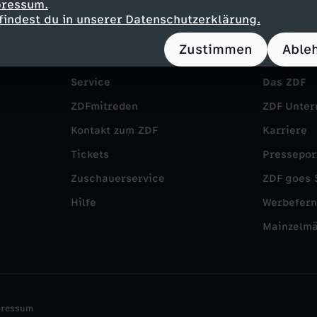
pressum.
findest du in unserer Datenschutzerklärung.
Zustimmen
Able
Service
Das ZDF
ZDFmitreden
ZDF Unte
Kontakt zum ZDF
Karriere
Tickets
Pressepor
Zuschauerservice
ZDF goes 
Hilfe
Werbefer
Mainzelm
pressum