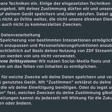
. Bis sich Staatsanwalt Uwe
are Techniken ein. Einige der eingesetzten Techniken
 Angebot. Mit deiner Zustimmung dürfen wir und unser
uf deinem Gerät speichern und/oder abrufen. Dabei 
 nicht an Dritte weiter, die nicht unsere direkten Dien
 auch nicht zu kommerziellen Zwecken.
 Datenverarbeitung
Speicherung von bestimmten Interaktionen ermöglicht
h anzupassen und Personalisierungsfunktionen anzub
sschließlich auf Basis deiner Nutzung von ZDF Stream
tten werden von uns nicht verwendet.
erne Drittsysteme:
Wir nutzen Social-Media-Tools und
Inhalte entdecken
em um das Teilen von Inhalten zu ermöglichen.
Dokumentation
hintergründig
 für welche Zwecke wir deine Daten speichern und ver
ell genutztes Gerät. Mit "Zustimmen" erklärst du dein
echen – Suche nach Gerechtigkeit
die wir deine Einwilligung benötigen. Oder du legst u
en" fest, welchen Zwecken du deine Zustimmung gibst
ellungen kannst du jederzeit mit Wirkung für die Zuku
en oder ändern.