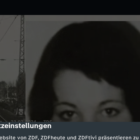
n.
23.07.2024
ZDF
zeinstellungen
cription
 umgebracht. Mehr als 30 Jahre
ebsite von ZDF, ZDFheute und ZDFtivi präsentieren zu