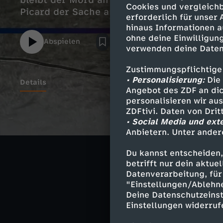
bleibt der Mord an Carmen Kampa ungelöst
Cookies und vergleichb
Picard der Sache annimmt.
erforderlich für unser
hinaus Informationen a
ohne deine Einwilligung
Abspielen
verwenden deine Daten
Zustimmungspflichtige
• Personalisierung:
Die 
Details
Angebot des ZDF an dic
personalisieren wir au
ZDFtivi. Daten von Dri
• Social Media und ext
Ähnliche 
Anbietern. Unter ander
True Crime
Du kannst entscheiden,
betrifft nur dein aktu
Wahre Verbr
Datenverarbeitung, für 
"Einstellungen/Ablehn
Deine Datenschutzeinst
Einstellungen widerruf