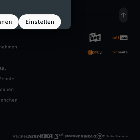
hnen
Einstellen
rnehmen
tal
Schule
nsehen
ännchen
Partner