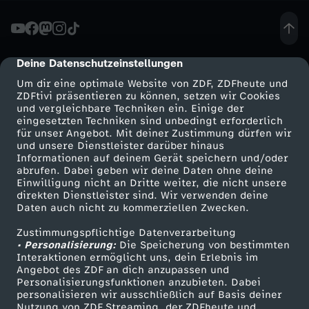
u
c
Deine Datenschutzeinstellungen
cmp-dialog-description
Um dir eine optimale Website von ZDF, ZDFheute und
h
ZDFtivi präsentieren zu können, setzen wir Cookies
und vergleichbare Techniken ein. Einige der
eingesetzten Techniken sind unbedingt erforderlich
e
für unser Angebot. Mit deiner Zustimmung dürfen wir
Mehr ZDF
Service
und unsere Dienstleister darüber hinaus
n
Informationen auf deinem Gerät speichern und/oder
ZDF-Apps
ZDFmitreden
abrufen. Dabei geben wir deine Daten ohne deine
Einwilligung nicht an Dritte weiter, die nicht unsere
a
Smart TV
Kontakt zum ZDF
direkten Dienstleister sind. Wir verwenden deine
Daten auch nicht zu kommerziellen Zwecken.
ZDFtext
Tickets
c
Zustimmungspflichtige Datenverarbeitung
Livestreams
Zuschauerservice
• Personalisierung:
Die Speicherung von bestimmten
h
Sendungen A-Z
Hilfe
Interaktionen ermöglicht uns, dein Erlebnis im
Angebot des ZDF an dich anzupassen und
TV-Programm
Personalisierungsfunktionen anzubieten. Dabei
G
personalisieren wir ausschließlich auf Basis deiner
Nutzung von ZDF Streaming, der ZDFheute und