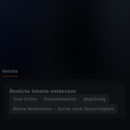
r
b
r
e
c
h
Details
e
Ähnliche Inhalte entdecken
n
True Crime
Dokumentation
abgründig
Wahre Verbrechen – Suche nach Gerechtigkeit
–
S