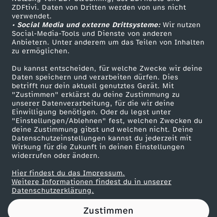
ZDFtivi. Daten von Dritten werden von uns nicht
e
Das ZDF
verwendet.
• Social Media und externe Drittsysteme:
Wir nutzen
ZDF Unternehmen
r
Social-Media-Tools und Dienste von anderen
Anbietern. Unter anderem um das Teilen von Inhalten
Karriere
zu ermöglichen.
e
Presseportal
Du kannst entscheiden, für welche Zwecke wir deine
ZDF goes Schule
Daten speichern und verarbeiten dürfen. Dies
c
betrifft nur dein aktuell genutztes Gerät. Mit
Werbefernsehen
"Zustimmen" erklärst du deine Zustimmung zu
h
unserer Datenverarbeitung, für die wir deine
Mainzelmännchen
Einwilligung benötigen. Oder du legst unter
"Einstellungen/Ablehnen" fest, welchen Zwecken du
t
deine Zustimmung gibst und welchen nicht. Deine
Datenschutzeinstellungen kannst du jederzeit mit
Wirkung für die Zukunft in deinen Einstellungen
i
widerrufen oder ändern.
g
Hier findest du das Impressum.
Partner
Weitere Informationen findest du in unserer
Datenschutzerklärung.
k
Zustimmen