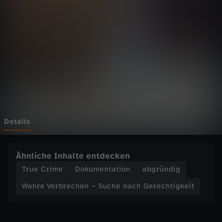
r
Wechseln zu: ZDFheute
b
r
e
c
h
Details
e
Ähnliche Inhalte entdecken
n
True Crime
Dokumentation
abgründig
Wahre Verbrechen – Suche nach Gerechtigkeit
–
S