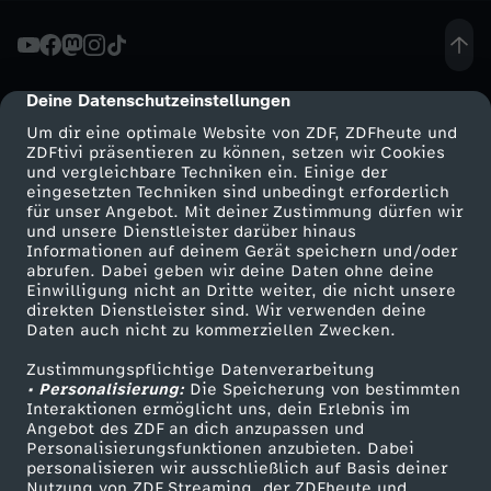
u
c
Deine Datenschutzeinstellungen
cmp-dialog-description
Um dir eine optimale Website von ZDF, ZDFheute und
h
ZDFtivi präsentieren zu können, setzen wir Cookies
und vergleichbare Techniken ein. Einige der
eingesetzten Techniken sind unbedingt erforderlich
e
für unser Angebot. Mit deiner Zustimmung dürfen wir
Mehr ZDF
Service
und unsere Dienstleister darüber hinaus
n
Informationen auf deinem Gerät speichern und/oder
ZDF-Apps
ZDFmitreden
abrufen. Dabei geben wir deine Daten ohne deine
Einwilligung nicht an Dritte weiter, die nicht unsere
a
Smart TV
Kontakt zum ZDF
direkten Dienstleister sind. Wir verwenden deine
Daten auch nicht zu kommerziellen Zwecken.
ZDFtext
Tickets
c
Zustimmungspflichtige Datenverarbeitung
Livestreams
Zuschauerservice
• Personalisierung:
Die Speicherung von bestimmten
h
Sendungen A-Z
Hilfe
Interaktionen ermöglicht uns, dein Erlebnis im
Angebot des ZDF an dich anzupassen und
TV-Programm
Personalisierungsfunktionen anzubieten. Dabei
G
personalisieren wir ausschließlich auf Basis deiner
Nutzung von ZDF Streaming, der ZDFheute und