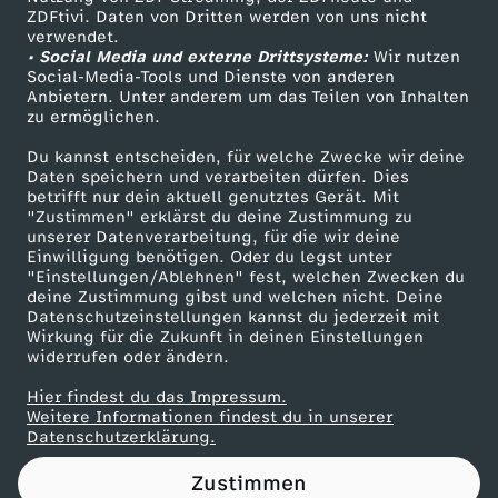
ZDFtivi. Daten von Dritten werden von uns nicht
e
Das ZDF
verwendet.
• Social Media und externe Drittsysteme:
Wir nutzen
ZDF Unternehmen
r
Social-Media-Tools und Dienste von anderen
Anbietern. Unter anderem um das Teilen von Inhalten
Karriere
zu ermöglichen.
e
Presseportal
Du kannst entscheiden, für welche Zwecke wir deine
ZDF goes Schule
Daten speichern und verarbeiten dürfen. Dies
c
betrifft nur dein aktuell genutztes Gerät. Mit
Werbefernsehen
"Zustimmen" erklärst du deine Zustimmung zu
h
unserer Datenverarbeitung, für die wir deine
Mainzelmännchen
Einwilligung benötigen. Oder du legst unter
"Einstellungen/Ablehnen" fest, welchen Zwecken du
t
deine Zustimmung gibst und welchen nicht. Deine
Datenschutzeinstellungen kannst du jederzeit mit
Wirkung für die Zukunft in deinen Einstellungen
i
widerrufen oder ändern.
g
Hier findest du das Impressum.
Partner
Weitere Informationen findest du in unserer
Datenschutzerklärung.
k
Zustimmen