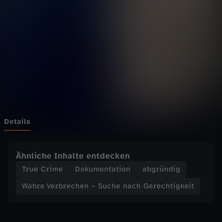
r
b
r
e
c
h
Details
e
Ähnliche Inhalte entdecken
n
True Crime
Dokumentation
abgründig
Wahre Verbrechen – Suche nach Gerechtigkeit
–
S