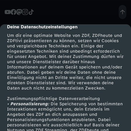
u
c
Deine Datenschutzeinstellungen
cmp-dialog-description
Um dir eine optimale Website von ZDF, ZDFheute und
h
ZDFtivi präsentieren zu können, setzen wir Cookies
und vergleichbare Techniken ein. Einige der
eingesetzten Techniken sind unbedingt erforderlich
e
für unser Angebot. Mit deiner Zustimmung dürfen wir
Mehr ZDF
Service
und unsere Dienstleister darüber hinaus
n
Informationen auf deinem Gerät speichern und/oder
ZDF-Apps
ZDFmitreden
abrufen. Dabei geben wir deine Daten ohne deine
Einwilligung nicht an Dritte weiter, die nicht unsere
a
Smart TV
Kontakt zum ZDF
direkten Dienstleister sind. Wir verwenden deine
Daten auch nicht zu kommerziellen Zwecken.
ZDFtext
Tickets
c
Zustimmungspflichtige Datenverarbeitung
Livestreams
Zuschauerservice
• Personalisierung:
Die Speicherung von bestimmten
h
Sendungen A-Z
Hilfe
Interaktionen ermöglicht uns, dein Erlebnis im
Angebot des ZDF an dich anzupassen und
TV-Programm
Personalisierungsfunktionen anzubieten. Dabei
G
personalisieren wir ausschließlich auf Basis deiner
Nutzung von ZDF Streaming, der ZDFheute und