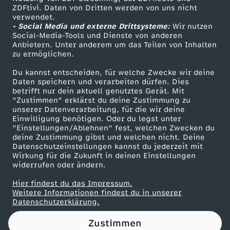
ZDFtivi. Daten von Dritten werden von uns nicht
e
Das ZDF
verwendet.
• Social Media und externe Drittsysteme:
Wir nutzen
ZDF Unternehmen
r
Social-Media-Tools und Dienste von anderen
Anbietern. Unter anderem um das Teilen von Inhalten
Karriere
zu ermöglichen.
e
Presseportal
Du kannst entscheiden, für welche Zwecke wir deine
ZDF goes Schule
Daten speichern und verarbeiten dürfen. Dies
c
betrifft nur dein aktuell genutztes Gerät. Mit
Werbefernsehen
"Zustimmen" erklärst du deine Zustimmung zu
h
unserer Datenverarbeitung, für die wir deine
Mainzelmännchen
Einwilligung benötigen. Oder du legst unter
"Einstellungen/Ablehnen" fest, welchen Zwecken du
t
deine Zustimmung gibst und welchen nicht. Deine
Datenschutzeinstellungen kannst du jederzeit mit
Wirkung für die Zukunft in deinen Einstellungen
i
widerrufen oder ändern.
g
Hier findest du das Impressum.
Partner
Weitere Informationen findest du in unserer
Datenschutzerklärung.
k
Zustimmen