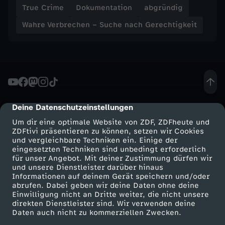
True Crime
Dokumentation
abgründig
u
Wahre Verbrechen – Suche nach Gerechtigkeit
c
h
e
Deine Datenschutzeinstellungen
cmp-dialog-description
n
Um dir eine optimale Website von ZDF, ZDFheute und
ZDFtivi präsentieren zu können, setzen wir Cookies
a
und vergleichbare Techniken ein. Einige der
eingesetzten Techniken sind unbedingt erforderlich
für unser Angebot. Mit deiner Zustimmung dürfen wir
c
Mehr ZDF
Service
und unsere Dienstleister darüber hinaus
Informationen auf deinem Gerät speichern und/oder
ZDF-Apps
ZDFmitreden
abrufen. Dabei geben wir deine Daten ohne deine
h
Einwilligung nicht an Dritte weiter, die nicht unsere
Smart TV
Kontakt zum ZDF
direkten Dienstleister sind. Wir verwenden deine
G
Daten auch nicht zu kommerziellen Zwecken.
ZDFtext
Tickets