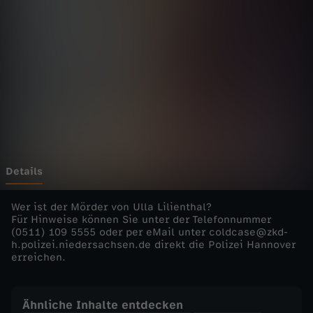
r
b
r
e
c
h
Details
e
Wer ist der Mörder von Ulla Lilienthal?
Für Hinweise können Sie unter der Telefonnummer
(0511) 109 5555 oder per eMail unter coldcase@zkd-
n
h.polizei.niedersachsen.de direkt die Polizei Hannover
erreichen.
–
S
Ähnliche Inhalte entdecken