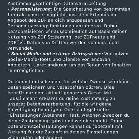
Zustimmungspflichtige Datenverarbeitung
Livestreams
Zuschauerservice
e
• Personalisierung:
Die Speicherung von bestimmten
Sendungen A-Z
Hilfe
Interaktionen ermöglicht uns, dein Erlebnis im
Angebot des ZDF an dich anzupassen und
r
TV-Programm
Personalisierungsfunktionen anzubieten. Dabei
personalisieren wir ausschließlich auf Basis deiner
e
Nutzung von ZDF Streaming, der ZDFheute und
ZDFtivi. Daten von Dritten werden von uns nicht
Das ZDF
verwendet.
c
• Social Media und externe Drittsysteme:
Wir nutzen
ZDF Unternehmen
Social-Media-Tools und Dienste von anderen
Anbietern. Unter anderem um das Teilen von Inhalten
h
Karriere
zu ermöglichen.
Presseportal
t
Du kannst entscheiden, für welche Zwecke wir deine
ZDF goes Schule
Daten speichern und verarbeiten dürfen. Dies
betrifft nur dein aktuell genutztes Gerät. Mit
i
Werbefernsehen
"Zustimmen" erklärst du deine Zustimmung zu
unserer Datenverarbeitung, für die wir deine
Mainzelmännchen
Einwilligung benötigen. Oder du legst unter
g
"Einstellungen/Ablehnen" fest, welchen Zwecken du
deine Zustimmung gibst und welchen nicht. Deine
k
Datenschutzeinstellungen kannst du jederzeit mit
Wirkung für die Zukunft in deinen Einstellungen
widerrufen oder ändern.