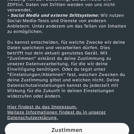
ZDFtivi. Daten von Dritten werden von uns nicht
e
Das ZDF
verwendet.
• Social Media und externe Drittsysteme:
Wir nutzen
ZDF Unternehmen
r
Social-Media-Tools und Dienste von anderen
Anbietern. Unter anderem um das Teilen von Inhalten
Karriere
zu ermöglichen.
e
Presseportal
Du kannst entscheiden, für welche Zwecke wir deine
ZDF goes Schule
Daten speichern und verarbeiten dürfen. Dies
c
betrifft nur dein aktuell genutztes Gerät. Mit
Werbefernsehen
"Zustimmen" erklärst du deine Zustimmung zu
h
unserer Datenverarbeitung, für die wir deine
Mainzelmännchen
Einwilligung benötigen. Oder du legst unter
"Einstellungen/Ablehnen" fest, welchen Zwecken du
t
deine Zustimmung gibst und welchen nicht. Deine
Datenschutzeinstellungen kannst du jederzeit mit
Wirkung für die Zukunft in deinen Einstellungen
i
widerrufen oder ändern.
g
Hier findest du das Impressum.
Partner
Weitere Informationen findest du in unserer
Datenschutzerklärung.
k
Zustimmen