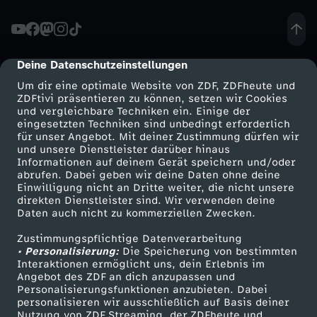
u
c
Deine Datenschutzeinstellungen
cmp-dialog-description
Um dir eine optimale Website von ZDF, ZDFheute und
h
ZDFtivi präsentieren zu können, setzen wir Cookies
und vergleichbare Techniken ein. Einige der
eingesetzten Techniken sind unbedingt erforderlich
e
für unser Angebot. Mit deiner Zustimmung dürfen wir
Mehr ZDF
Service
und unsere Dienstleister darüber hinaus
n
Informationen auf deinem Gerät speichern und/oder
ZDF-Apps
ZDFmitreden
abrufen. Dabei geben wir deine Daten ohne deine
Einwilligung nicht an Dritte weiter, die nicht unsere
a
Smart TV
Kontakt zum ZDF
direkten Dienstleister sind. Wir verwenden deine
Daten auch nicht zu kommerziellen Zwecken.
ZDFtext
Tickets
c
Zustimmungspflichtige Datenverarbeitung
Livestreams
Zuschauerservice
• Personalisierung:
Die Speicherung von bestimmten
h
Sendungen A-Z
Hilfe
Interaktionen ermöglicht uns, dein Erlebnis im
Angebot des ZDF an dich anzupassen und
TV-Programm
Personalisierungsfunktionen anzubieten. Dabei
G
personalisieren wir ausschließlich auf Basis deiner
Nutzung von ZDF Streaming, der ZDFheute und