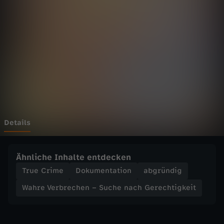
r
b
r
e
c
h
Details
e
Ähnliche Inhalte entdecken
n
True Crime
Dokumentation
abgründig
Wahre Verbrechen – Suche nach Gerechtigkeit
–
S