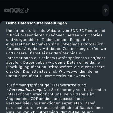
u
c
Deine Datenschutzeinstellungen
cmp-dialog-description
Um dir eine optimale Website von ZDF, ZDFheute und
h
ZDFtivi präsentieren zu können, setzen wir Cookies
und vergleichbare Techniken ein. Einige der
eingesetzten Techniken sind unbedingt erforderlich
e
für unser Angebot. Mit deiner Zustimmung dürfen wir
Mehr ZDF
Service
und unsere Dienstleister darüber hinaus
n
Informationen auf deinem Gerät speichern und/oder
ZDF-Apps
ZDFmitreden
abrufen. Dabei geben wir deine Daten ohne deine
Einwilligung nicht an Dritte weiter, die nicht unsere
a
Smart TV
Kontakt zum ZDF
direkten Dienstleister sind. Wir verwenden deine
Daten auch nicht zu kommerziellen Zwecken.
ZDFtext
Tickets
c
Zustimmungspflichtige Datenverarbeitung
Livestreams
Zuschauerservice
• Personalisierung:
Die Speicherung von bestimmten
h
Sendungen A-Z
Hilfe
Interaktionen ermöglicht uns, dein Erlebnis im
Angebot des ZDF an dich anzupassen und
TV-Programm
Personalisierungsfunktionen anzubieten. Dabei
G
personalisieren wir ausschließlich auf Basis deiner
Nutzung von ZDF Streaming, der ZDFheute und