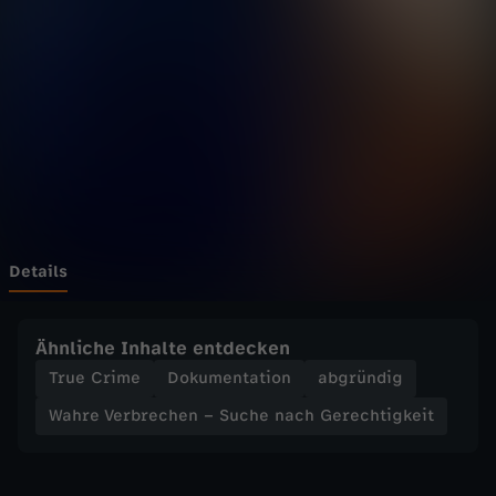
r
b
r
e
c
h
Details
e
Ähnliche Inhalte entdecken
n
True Crime
Dokumentation
abgründig
Wahre Verbrechen – Suche nach Gerechtigkeit
–
S