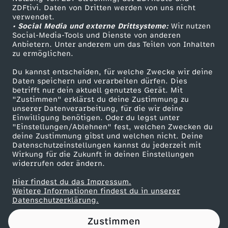
ZDFtivi. Daten von Dritten werden von uns nicht
e
Das ZDF
verwendet.
• Social Media und externe Drittsysteme:
Wir nutzen
ZDF Unternehmen
r
Social-Media-Tools und Dienste von anderen
Anbietern. Unter anderem um das Teilen von Inhalten
Karriere
zu ermöglichen.
e
Presseportal
Du kannst entscheiden, für welche Zwecke wir deine
ZDF goes Schule
Daten speichern und verarbeiten dürfen. Dies
c
betrifft nur dein aktuell genutztes Gerät. Mit
Werbefernsehen
"Zustimmen" erklärst du deine Zustimmung zu
h
unserer Datenverarbeitung, für die wir deine
Mainzelmännchen
Einwilligung benötigen. Oder du legst unter
"Einstellungen/Ablehnen" fest, welchen Zwecken du
t
deine Zustimmung gibst und welchen nicht. Deine
Datenschutzeinstellungen kannst du jederzeit mit
Wirkung für die Zukunft in deinen Einstellungen
i
widerrufen oder ändern.
g
Hier findest du das Impressum.
Partner
Weitere Informationen findest du in unserer
Datenschutzerklärung.
k
Zustimmen