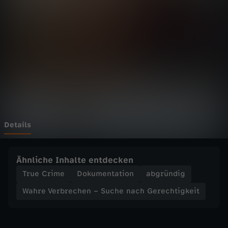
r
b
r
e
c
h
Details
e
Ähnliche Inhalte entdecken
n
True Crime
Dokumentation
abgründig
Wahre Verbrechen – Suche nach Gerechtigkeit
–
S