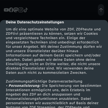
u
c
Deine Datenschutzeinstellungen
cmp-dialog-description
Um dir eine optimale Website von ZDF, ZDFheute und
h
ZDFtivi präsentieren zu können, setzen wir Cookies
und vergleichbare Techniken ein. Einige der
eingesetzten Techniken sind unbedingt erforderlich
e
für unser Angebot. Mit deiner Zustimmung dürfen wir
Mehr ZDF
Service
und unsere Dienstleister darüber hinaus
n
Informationen auf deinem Gerät speichern und/oder
ZDF-Apps
ZDFmitreden
abrufen. Dabei geben wir deine Daten ohne deine
Einwilligung nicht an Dritte weiter, die nicht unsere
a
Smart TV
Kontakt zum ZDF
direkten Dienstleister sind. Wir verwenden deine
Daten auch nicht zu kommerziellen Zwecken.
ZDFtext
Tickets
c
Zustimmungspflichtige Datenverarbeitung
Livestreams
Zuschauerservice
• Personalisierung:
Die Speicherung von bestimmten
h
Sendungen A-Z
Hilfe
Interaktionen ermöglicht uns, dein Erlebnis im
Angebot des ZDF an dich anzupassen und
TV-Programm
Personalisierungsfunktionen anzubieten. Dabei
G
personalisieren wir ausschließlich auf Basis deiner
Nutzung von ZDF Streaming, der ZDFheute und