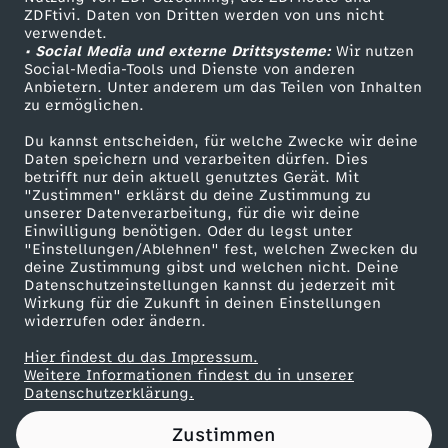
ZDFtivi. Daten von Dritten werden von uns nicht
e
Das ZDF
verwendet.
• Social Media und externe Drittsysteme:
Wir nutzen
ZDF Unternehmen
r
Social-Media-Tools und Dienste von anderen
Anbietern. Unter anderem um das Teilen von Inhalten
Karriere
zu ermöglichen.
e
Presseportal
Du kannst entscheiden, für welche Zwecke wir deine
ZDF goes Schule
Daten speichern und verarbeiten dürfen. Dies
c
betrifft nur dein aktuell genutztes Gerät. Mit
Werbefernsehen
"Zustimmen" erklärst du deine Zustimmung zu
h
unserer Datenverarbeitung, für die wir deine
Mainzelmännchen
Einwilligung benötigen. Oder du legst unter
"Einstellungen/Ablehnen" fest, welchen Zwecken du
t
deine Zustimmung gibst und welchen nicht. Deine
Datenschutzeinstellungen kannst du jederzeit mit
Wirkung für die Zukunft in deinen Einstellungen
i
widerrufen oder ändern.
g
Hier findest du das Impressum.
Partner
Weitere Informationen findest du in unserer
Datenschutzerklärung.
k
Zustimmen