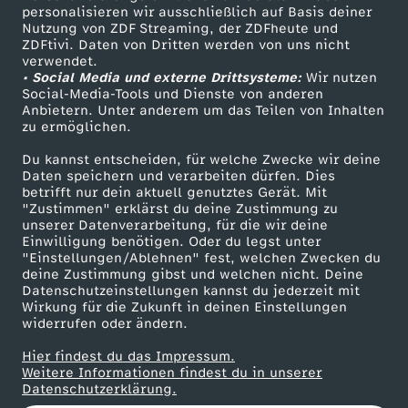
personalisieren wir ausschließlich auf Basis deiner
e
Nutzung von ZDF Streaming, der ZDFheute und
ZDFtivi. Daten von Dritten werden von uns nicht
Das ZDF
r
verwendet.
• Social Media und externe Drittsysteme:
Wir nutzen
ZDF Unternehmen
Social-Media-Tools und Dienste von anderen
e
Anbietern. Unter anderem um das Teilen von Inhalten
Karriere
zu ermöglichen.
Presseportal
c
Du kannst entscheiden, für welche Zwecke wir deine
ZDF goes Schule
Daten speichern und verarbeiten dürfen. Dies
h
betrifft nur dein aktuell genutztes Gerät. Mit
Werbefernsehen
"Zustimmen" erklärst du deine Zustimmung zu
unserer Datenverarbeitung, für die wir deine
Mainzelmännchen
t
Einwilligung benötigen. Oder du legst unter
"Einstellungen/Ablehnen" fest, welchen Zwecken du
deine Zustimmung gibst und welchen nicht. Deine
i
Datenschutzeinstellungen kannst du jederzeit mit
Wirkung für die Zukunft in deinen Einstellungen
g
widerrufen oder ändern.
Hier findest du das Impressum.
k
Partner
Weitere Informationen findest du in unserer
Datenschutzerklärung.