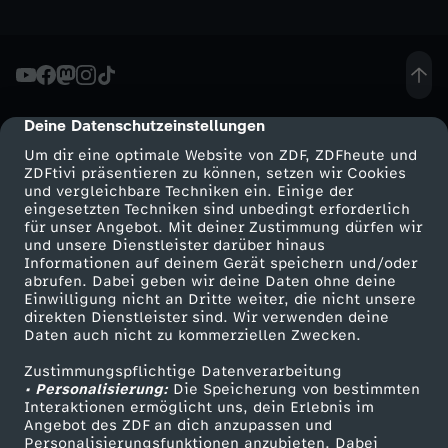
u
c
Deine Datenschutzeinstellungen
cmp-dialog-description
h
Um dir eine optimale Website von ZDF, ZDFheute und
ZDFtivi präsentieren zu können, setzen wir Cookies
e
und vergleichbare Techniken ein. Einige der
eingesetzten Techniken sind unbedingt erforderlich
n
für unser Angebot. Mit deiner Zustimmung dürfen wir
Mehr ZDF
Service
und unsere Dienstleister darüber hinaus
Informationen auf deinem Gerät speichern und/oder
a
ZDF-Apps
ZDFmitreden
abrufen. Dabei geben wir deine Daten ohne deine
Einwilligung nicht an Dritte weiter, die nicht unsere
Smart TV
Kontakt zum ZDF
direkten Dienstleister sind. Wir verwenden deine
c
Daten auch nicht zu kommerziellen Zwecken.
ZDFtext
Tickets
h
Zustimmungspflichtige Datenverarbeitung
Livestreams
Zuschauerservice
• Personalisierung:
Die Speicherung von bestimmten
Sendungen A-Z
Hilfe
Interaktionen ermöglicht uns, dein Erlebnis im
G
Angebot des ZDF an dich anzupassen und
TV-Programm
Personalisierungsfunktionen anzubieten. Dabei