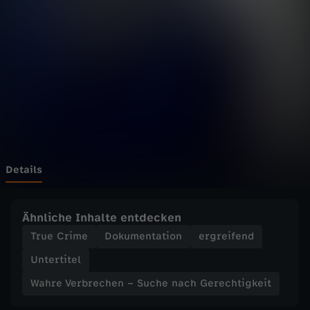
r
b
r
e
c
h
Details
e
Ähnliche Inhalte entdecken
n
True Crime
Dokumentation
ergreifend
Untertitel
–
Wahre Verbrechen – Suche nach Gerechtigkeit
S