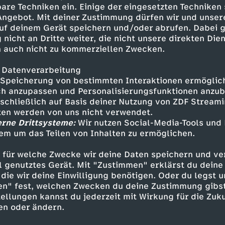
hmuggel, Sammlern und
are Techniken ein. Einige der eingesetzten Techniken
 Angebot. Mit deiner Zustimmung dürfen wir und unser
uf deinem Gerät speichern und/oder abrufen. Dabei 
 nicht an Dritte weiter, die nicht unsere direkten Dien
 auch nicht zu kommerziellen Zwecken.
 Datenverarbeitung
Speicherung von bestimmten Interaktionen ermöglicht
h anzupassen und Personalisierungsfunktionen anzub
sschließlich auf Basis deiner Nutzung von ZDF Stream
tten werden von uns nicht verwendet.
erne Drittsysteme:
Wir nutzen Social-Media-Tools und
Inhalte entdecken
em um das Teilen von Inhalten zu ermöglichen.
Dokumentation
abgründig
 für welche Zwecke wir deine Daten speichern und ver
ell genutztes Gerät. Mit "Zustimmen" erklärst du dein
echen – Suche nach Gerechtigkeit
die wir deine Einwilligung benötigen. Oder du legst u
en" fest, welchen Zwecken du deine Zustimmung gibst
ellungen kannst du jederzeit mit Wirkung für die Zuku
en oder ändern.