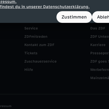
pressum.
findest du in unserer Datenschutzerklärung.
Zustimmen
Able
Service
Das ZDF
ZDFmitreden
ZDF Unte
Kontakt zum ZDF
Karriere
Tickets
Pressepor
Zuschauerservice
ZDF goes 
Hilfe
Werbefer
Mainzelm
pressum