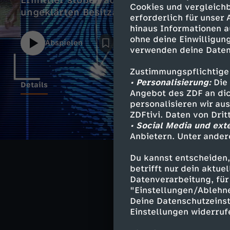
Ermittler stoßen auf ein Geflecht aus Sc
Cookies und vergleichb
ungeklärten Besitzansprüchen.
erforderlich für unser
hinaus Informationen a
ohne deine Einwilligung
Abspielen
verwenden deine Daten
Zustimmungspflichtige
• Personalisierung:
Die 
Details
Angebot des ZDF an dic
personalisieren wir au
ZDFtivi. Daten von Dri
• Social Media und ext
Ähnliche 
Anbietern. Unter ander
True Crime
Du kannst entscheiden,
betrifft nur dein aktu
Wahre Verbr
Datenverarbeitung, für 
"Einstellungen/Ablehn
Deine Datenschutzeinst
Einstellungen widerruf