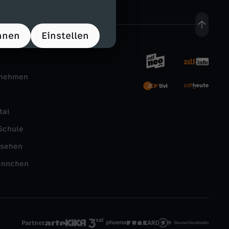
hnen
Einstellen
rnehmen
tal
Schule
nsehen
ännchen
Partner