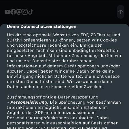
u
c
Deine Datenschutzeinstellungen
cmp-dialog-description
Um dir eine optimale Website von ZDF, ZDFheute und
h
ZDFtivi präsentieren zu können, setzen wir Cookies
und vergleichbare Techniken ein. Einige der
eingesetzten Techniken sind unbedingt erforderlich
e
für unser Angebot. Mit deiner Zustimmung dürfen wir
Mehr ZDF
Service
und unsere Dienstleister darüber hinaus
n
Informationen auf deinem Gerät speichern und/oder
ZDF-Apps
ZDFmitreden
abrufen. Dabei geben wir deine Daten ohne deine
Einwilligung nicht an Dritte weiter, die nicht unsere
a
Smart TV
Kontakt zum ZDF
direkten Dienstleister sind. Wir verwenden deine
Daten auch nicht zu kommerziellen Zwecken.
ZDFtext
Tickets
c
Zustimmungspflichtige Datenverarbeitung
Livestreams
Zuschauerservice
• Personalisierung:
Die Speicherung von bestimmten
h
Sendungen A-Z
Hilfe
Interaktionen ermöglicht uns, dein Erlebnis im
Angebot des ZDF an dich anzupassen und
TV-Programm
Personalisierungsfunktionen anzubieten. Dabei
G
personalisieren wir ausschließlich auf Basis deiner
Nutzung von ZDF Streaming, der ZDFheute und