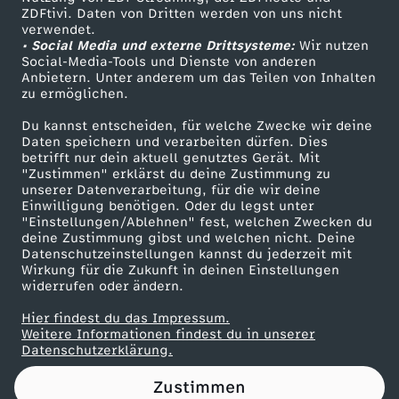
ZDFtivi. Daten von Dritten werden von uns nicht
e
Das ZDF
verwendet.
• Social Media und externe Drittsysteme:
Wir nutzen
ZDF Unternehmen
r
Social-Media-Tools und Dienste von anderen
Anbietern. Unter anderem um das Teilen von Inhalten
Karriere
zu ermöglichen.
e
Presseportal
Du kannst entscheiden, für welche Zwecke wir deine
ZDF goes Schule
Daten speichern und verarbeiten dürfen. Dies
c
betrifft nur dein aktuell genutztes Gerät. Mit
Werbefernsehen
"Zustimmen" erklärst du deine Zustimmung zu
h
unserer Datenverarbeitung, für die wir deine
Mainzelmännchen
Einwilligung benötigen. Oder du legst unter
"Einstellungen/Ablehnen" fest, welchen Zwecken du
t
deine Zustimmung gibst und welchen nicht. Deine
Datenschutzeinstellungen kannst du jederzeit mit
Wirkung für die Zukunft in deinen Einstellungen
i
widerrufen oder ändern.
g
Hier findest du das Impressum.
Partner
Weitere Informationen findest du in unserer
Datenschutzerklärung.
k
Zustimmen