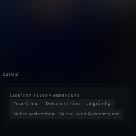
r
b
r
e
c
h
Details
e
Ähnliche Inhalte entdecken
n
True Crime
Dokumentation
abgründig
Wahre Verbrechen – Suche nach Gerechtigkeit
–
S