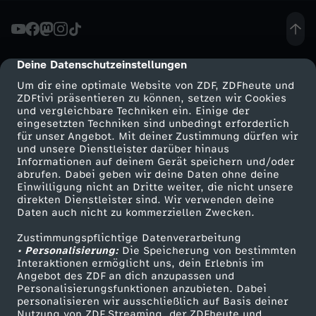
u
c
Deine Datenschutzeinstellungen
cmp-dialog-description
Um dir eine optimale Website von ZDF, ZDFheute und
h
ZDFtivi präsentieren zu können, setzen wir Cookies
und vergleichbare Techniken ein. Einige der
eingesetzten Techniken sind unbedingt erforderlich
e
für unser Angebot. Mit deiner Zustimmung dürfen wir
Mehr ZDF
Service
und unsere Dienstleister darüber hinaus
n
Informationen auf deinem Gerät speichern und/oder
ZDF-Apps
ZDFmitreden
abrufen. Dabei geben wir deine Daten ohne deine
Einwilligung nicht an Dritte weiter, die nicht unsere
a
Smart TV
Kontakt zum ZDF
direkten Dienstleister sind. Wir verwenden deine
Daten auch nicht zu kommerziellen Zwecken.
ZDFtext
Tickets
c
Zustimmungspflichtige Datenverarbeitung
Livestreams
Zuschauerservice
• Personalisierung:
Die Speicherung von bestimmten
h
Sendungen A-Z
Hilfe
Interaktionen ermöglicht uns, dein Erlebnis im
Angebot des ZDF an dich anzupassen und
TV-Programm
Personalisierungsfunktionen anzubieten. Dabei
G
personalisieren wir ausschließlich auf Basis deiner
Nutzung von ZDF Streaming, der ZDFheute und