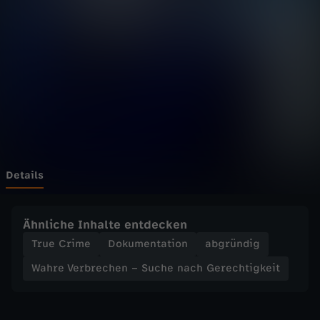
r
Wechseln zu: ZDFheute
b
r
e
c
h
Details
e
Ähnliche Inhalte entdecken
n
True Crime
Dokumentation
abgründig
Wahre Verbrechen – Suche nach Gerechtigkeit
–
S