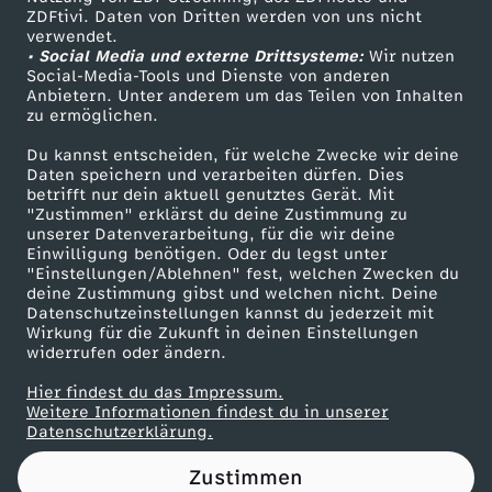
ZDFtivi. Daten von Dritten werden von uns nicht
e
Das ZDF
verwendet.
• Social Media und externe Drittsysteme:
Wir nutzen
ZDF Unternehmen
r
Social-Media-Tools und Dienste von anderen
Anbietern. Unter anderem um das Teilen von Inhalten
Karriere
zu ermöglichen.
e
Presseportal
Du kannst entscheiden, für welche Zwecke wir deine
ZDF goes Schule
Daten speichern und verarbeiten dürfen. Dies
c
betrifft nur dein aktuell genutztes Gerät. Mit
Werbefernsehen
"Zustimmen" erklärst du deine Zustimmung zu
h
unserer Datenverarbeitung, für die wir deine
Mainzelmännchen
Einwilligung benötigen. Oder du legst unter
"Einstellungen/Ablehnen" fest, welchen Zwecken du
t
deine Zustimmung gibst und welchen nicht. Deine
Datenschutzeinstellungen kannst du jederzeit mit
Wirkung für die Zukunft in deinen Einstellungen
i
widerrufen oder ändern.
g
Hier findest du das Impressum.
Partner
Weitere Informationen findest du in unserer
Datenschutzerklärung.
k
Zustimmen