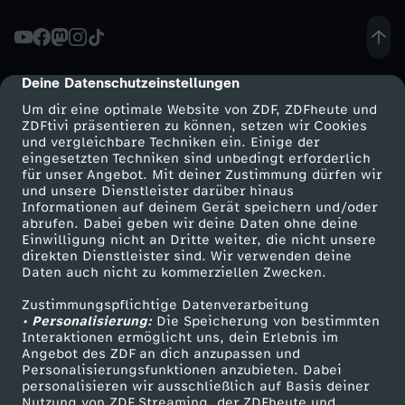
u
c
Deine Datenschutzeinstellungen
cmp-dialog-description
Um dir eine optimale Website von ZDF, ZDFheute und
h
ZDFtivi präsentieren zu können, setzen wir Cookies
und vergleichbare Techniken ein. Einige der
eingesetzten Techniken sind unbedingt erforderlich
e
für unser Angebot. Mit deiner Zustimmung dürfen wir
Mehr ZDF
Service
und unsere Dienstleister darüber hinaus
n
Informationen auf deinem Gerät speichern und/oder
ZDF-Apps
ZDFmitreden
abrufen. Dabei geben wir deine Daten ohne deine
Einwilligung nicht an Dritte weiter, die nicht unsere
a
Smart TV
Kontakt zum ZDF
direkten Dienstleister sind. Wir verwenden deine
Daten auch nicht zu kommerziellen Zwecken.
ZDFtext
Tickets
c
Zustimmungspflichtige Datenverarbeitung
Livestreams
Zuschauerservice
• Personalisierung:
Die Speicherung von bestimmten
h
Sendungen A-Z
Hilfe
Interaktionen ermöglicht uns, dein Erlebnis im
Angebot des ZDF an dich anzupassen und
TV-Programm
Personalisierungsfunktionen anzubieten. Dabei
G
personalisieren wir ausschließlich auf Basis deiner
Nutzung von ZDF Streaming, der ZDFheute und