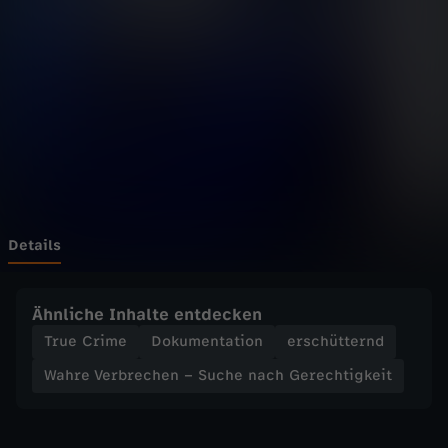
r
b
r
e
c
h
Details
e
Ähnliche Inhalte entdecken
n
True Crime
Dokumentation
erschütternd
Wahre Verbrechen – Suche nach Gerechtigkeit
–
S