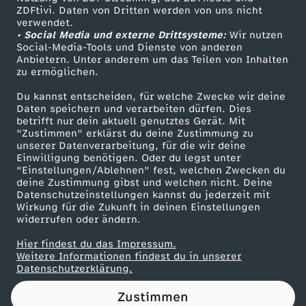
ZDFtivi. Daten von Dritten werden von uns nicht
e
Das ZDF
verwendet.
• Social Media und externe Drittsysteme:
Wir nutzen
ZDF Unternehmen
r
Social-Media-Tools und Dienste von anderen
Anbietern. Unter anderem um das Teilen von Inhalten
Karriere
zu ermöglichen.
e
Presseportal
Du kannst entscheiden, für welche Zwecke wir deine
ZDF goes Schule
Daten speichern und verarbeiten dürfen. Dies
c
betrifft nur dein aktuell genutztes Gerät. Mit
Werbefernsehen
"Zustimmen" erklärst du deine Zustimmung zu
h
unserer Datenverarbeitung, für die wir deine
Mainzelmännchen
Einwilligung benötigen. Oder du legst unter
"Einstellungen/Ablehnen" fest, welchen Zwecken du
t
deine Zustimmung gibst und welchen nicht. Deine
Datenschutzeinstellungen kannst du jederzeit mit
Wirkung für die Zukunft in deinen Einstellungen
i
widerrufen oder ändern.
g
Hier findest du das Impressum.
Partner
Weitere Informationen findest du in unserer
Datenschutzerklärung.
k
Zustimmen