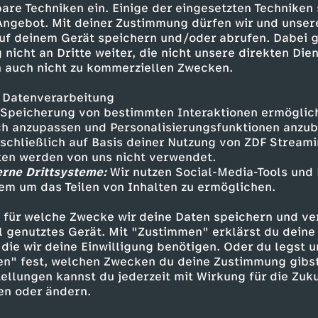
 Koffer auf einem Friedhof.
are Techniken ein. Einige der eingesetzten Techniken
 Angebot. Mit deiner Zustimmung dürfen wir und unser
uf deinem Gerät speichern und/oder abrufen. Dabei 
 nicht an Dritte weiter, die nicht unsere direkten Dien
 auch nicht zu kommerziellen Zwecken.
 Datenverarbeitung
Speicherung von bestimmten Interaktionen ermöglicht
h anzupassen und Personalisierungsfunktionen anzub
sschließlich auf Basis deiner Nutzung von ZDF Stream
tten werden von uns nicht verwendet.
erne Drittsysteme:
Wir nutzen Social-Media-Tools und
Inhalte entdecken
em um das Teilen von Inhalten zu ermöglichen.
Dokumentation
abgründig
 für welche Zwecke wir deine Daten speichern und ver
ell genutztes Gerät. Mit "Zustimmen" erklärst du dein
echen – Suche nach Gerechtigkeit
die wir deine Einwilligung benötigen. Oder du legst u
en" fest, welchen Zwecken du deine Zustimmung gibst
ellungen kannst du jederzeit mit Wirkung für die Zuku
en oder ändern.