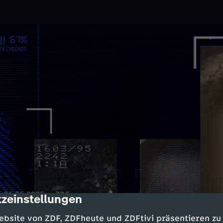
21.05.2026
ZDF
zeinstellungen
cription
hossen – mit 27 Schüssen. Die
ebsite von ZDF, ZDFheute und ZDFtivi präsentieren zu