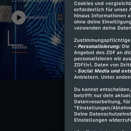
Ermittlungen führen zu einem rätselhaften
Cookies und vergleichb
erforderlich für unser
hinaus Informationen a
Abspielen
ohne deine Einwilligung
verwenden deine Daten
Zustimmungspflichtige
• Personalisierung:
Die 
Details
Angebot des ZDF an dic
personalisieren wir au
ZDFtivi. Daten von Dri
• Social Media und ext
Ähnliche 
Anbietern. Unter ander
True Crime
Du kannst entscheiden,
betrifft nur dein aktu
Wahre Verbr
Datenverarbeitung, für 
"Einstellungen/Ablehn
Deine Datenschutzeinst
Einstellungen widerruf