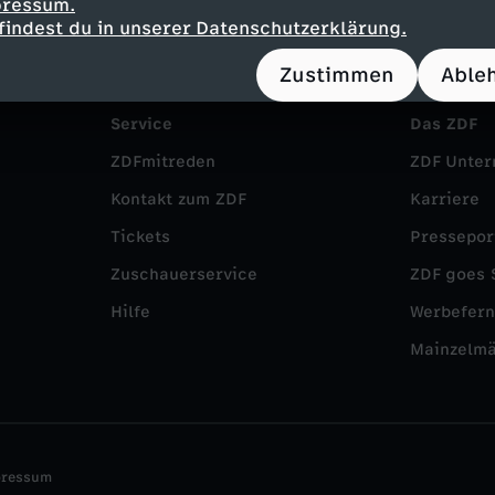
pressum.
findest du in unserer Datenschutzerklärung.
Zustimmen
Able
Service
Das ZDF
ZDFmitreden
ZDF Unte
Kontakt zum ZDF
Karriere
Tickets
Pressepor
Zuschauerservice
ZDF goes 
Hilfe
Werbefer
Mainzelm
pressum