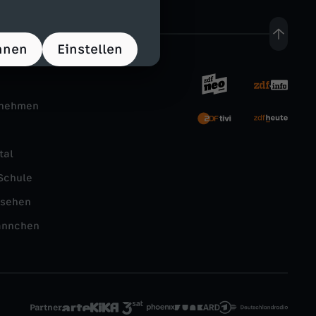
hnen
Einstellen
rnehmen
tal
Schule
nsehen
ännchen
Partner