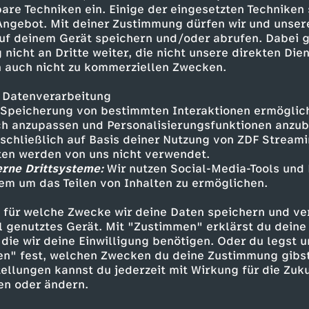
che ein Gewaltverbrechen gewesen
are Techniken ein. Einige der eingesetzten Techniken
 Angebot. Mit deiner Zustimmung dürfen wir und unser
uf deinem Gerät speichern und/oder abrufen. Dabei 
 nicht an Dritte weiter, die nicht unsere direkten Dien
 auch nicht zu kommerziellen Zwecken.
 Datenverarbeitung
Speicherung von bestimmten Interaktionen ermöglicht
h anzupassen und Personalisierungsfunktionen anzub
sschließlich auf Basis deiner Nutzung von ZDF Stream
tten werden von uns nicht verwendet.
erne Drittsysteme:
Wir nutzen Social-Media-Tools und
Inhalte entdecken
em um das Teilen von Inhalten zu ermöglichen.
Dokumentation
erschütternd
 für welche Zwecke wir deine Daten speichern und ver
ell genutztes Gerät. Mit "Zustimmen" erklärst du dein
echen – Suche nach Gerechtigkeit
die wir deine Einwilligung benötigen. Oder du legst u
en" fest, welchen Zwecken du deine Zustimmung gibst
ellungen kannst du jederzeit mit Wirkung für die Zuku
en oder ändern.