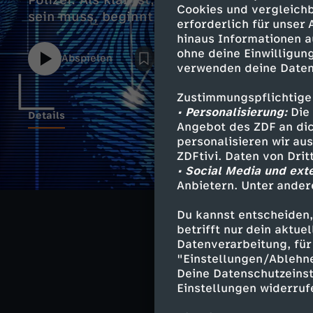
Polizei. Als klar ist, dass die Todes-Ursa
Cookies und vergleichb
erforderlich für unser
hinaus Informationen a
ohne deine Einwilligung
Abspielen
verwenden deine Daten
Zustimmungspflichtige
• Personalisierung:
Die 
Details
Angebot des ZDF an dic
personalisieren wir au
ZDFtivi. Daten von Dri
• Social Media und ext
Ähnliche 
Anbietern. Unter ander
True Crime
Du kannst entscheiden,
betrifft nur dein aktu
Wahre Verbr
Datenverarbeitung, für 
"Einstellungen/Ablehn
Deine Datenschutzeinst
Einstellungen widerruf