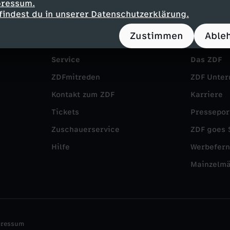
pressum.
findest du in unserer Datenschutzerklärung.
Zustimmen
Able
Service
Das ZDF
ZDFmitreden
ZDF Unte
Kontakt zum ZDF
Karriere
Tickets
Pressepor
Zuschauerservice
ZDF goes 
Hilfe
Werbefer
Mainzelm
pressum