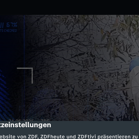
.
24.06.2025
ZDF
zeinstellungen
cription
paziergänger alarmiert die
ebsite von ZDF, ZDFheute und ZDFtivi präsentieren zu