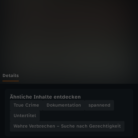
r
Wechseln zu: ZDFheute
b
r
e
c
h
Details
e
Ähnliche Inhalte entdecken
n
True Crime
Dokumentation
spannend
Untertitel
–
Wahre Verbrechen – Suche nach Gerechtigkeit
S