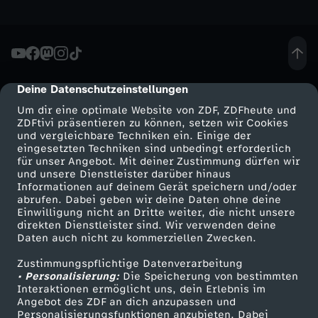
u
c
Deine Datenschutzeinstellungen
cmp-dialog-description
h
Um dir eine optimale Website von ZDF, ZDFheute und
ZDFtivi präsentieren zu können, setzen wir Cookies
e
und vergleichbare Techniken ein. Einige der
eingesetzten Techniken sind unbedingt erforderlich
n
für unser Angebot. Mit deiner Zustimmung dürfen wir
Mehr ZDF
Service
und unsere Dienstleister darüber hinaus
Informationen auf deinem Gerät speichern und/oder
a
ZDF-Apps
ZDFmitreden
abrufen. Dabei geben wir deine Daten ohne deine
Einwilligung nicht an Dritte weiter, die nicht unsere
Smart TV
Kontakt zum ZDF
direkten Dienstleister sind. Wir verwenden deine
c
Daten auch nicht zu kommerziellen Zwecken.
ZDFtext
Tickets
h
Zustimmungspflichtige Datenverarbeitung
Livestreams
Zuschauerservice
• Personalisierung:
Die Speicherung von bestimmten
Sendungen A-Z
Hilfe
Interaktionen ermöglicht uns, dein Erlebnis im
G
Angebot des ZDF an dich anzupassen und
TV-Programm
Personalisierungsfunktionen anzubieten. Dabei