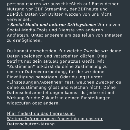
personalisieren wir ausschließlich auf Basis deiner
e
Nutzung von ZDF Streaming, der ZDFheute und
ZDFtivi. Daten von Dritten werden von uns nicht
Das ZDF
r
verwendet.
• Social Media und externe Drittsysteme:
Wir nutzen
ZDF Unternehmen
Social-Media-Tools und Dienste von anderen
e
Anbietern. Unter anderem um das Teilen von Inhalten
Karriere
zu ermöglichen.
Presseportal
c
Du kannst entscheiden, für welche Zwecke wir deine
ZDF goes Schule
Daten speichern und verarbeiten dürfen. Dies
h
betrifft nur dein aktuell genutztes Gerät. Mit
Werbefernsehen
"Zustimmen" erklärst du deine Zustimmung zu
unserer Datenverarbeitung, für die wir deine
Mainzelmännchen
t
Einwilligung benötigen. Oder du legst unter
"Einstellungen/Ablehnen" fest, welchen Zwecken du
deine Zustimmung gibst und welchen nicht. Deine
i
Datenschutzeinstellungen kannst du jederzeit mit
Wirkung für die Zukunft in deinen Einstellungen
g
widerrufen oder ändern.
Hier findest du das Impressum.
k
Partner
Weitere Informationen findest du in unserer
Datenschutzerklärung.