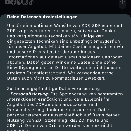
l
Deine Datenschutzeinstellungen
cmp-dialog-description
a
Um dir eine optimale Website von ZDF, ZDFheute und
ZDFtivi präsentieren zu können, setzen wir Cookies
und vergleichbare Techniken ein. Einige der
i
eingesetzten Techniken sind unbedingt erforderlich
für unser Angebot. Mit deiner Zustimmung dürfen wir
Mehr ZDF
Service
und unsere Dienstleister darüber hinaus
s
Informationen auf deinem Gerät speichern und/oder
ZDF-Apps
ZDFmitreden
abrufen. Dabei geben wir deine Daten ohne deine
-
Einwilligung nicht an Dritte weiter, die nicht unsere
Smart TV
Kontakt zum ZDF
direkten Dienstleister sind. Wir verwenden deine
Daten auch nicht zu kommerziellen Zwecken.
ZDFtext
Tickets
W
Zustimmungspflichtige Datenverarbeitung
Livestreams
Zuschauerservice
• Personalisierung:
i
Die Speicherung von bestimmten
Sendungen A-Z
Hilfe
Interaktionen ermöglicht uns, dein Erlebnis im
Angebot des ZDF an dich anzupassen und
TV-Programm
e
Personalisierungsfunktionen anzubieten. Dabei
personalisieren wir ausschließlich auf Basis deiner
Nutzung von ZDF Streaming, der ZDFheute und
n
ZDFtivi. Daten von Dritten werden von uns nicht
Das ZDF
verwendet.