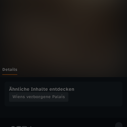
r
b
o
r
g
e
Details
n
Ähnliche Inhalte entdecken
e
Wiens verborgene Palais
P
a