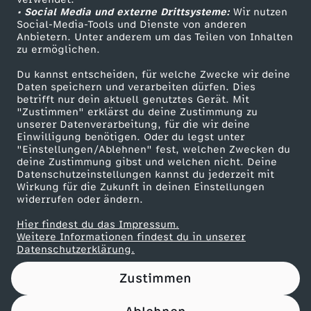
• Social Media und externe Drittsysteme:
s
Wir nutzen
ZDF Unternehmen
Social-Media-Tools und Dienste von anderen
Anbietern. Unter anderem um das Teilen von Inhalten
Karriere
v
zu ermöglichen.
Presseportal
Du kannst entscheiden, für welche Zwecke wir deine
e
ZDF goes Schule
Daten speichern und verarbeiten dürfen. Dies
betrifft nur dein aktuell genutztes Gerät. Mit
Werbefernsehen
"Zustimmen" erklärst du deine Zustimmung zu
r
unserer Datenverarbeitung, für die wir deine
Mainzelmännchen
Einwilligung benötigen. Oder du legst unter
b
"Einstellungen/Ablehnen" fest, welchen Zwecken du
deine Zustimmung gibst und welchen nicht. Deine
Datenschutzeinstellungen kannst du jederzeit mit
o
Wirkung für die Zukunft in deinen Einstellungen
widerrufen oder ändern.
r
Hier findest du das Impressum.
Partner
Weitere Informationen findest du in unserer
g
Datenschutzerklärung.
Zustimmen
e