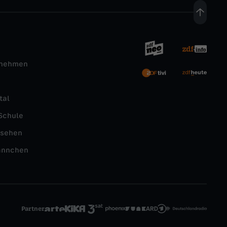
rnehmen
tal
Schule
nsehen
ännchen
Partner