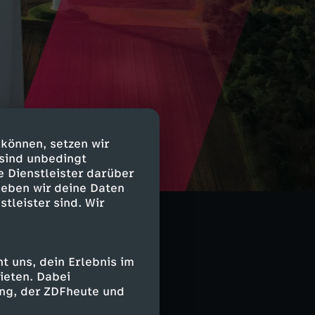
 können, setzen wir
 sind unbedingt
Bürgerwindparks
e Dienstleister darüber
ohnerin gegen
geben wir deine Daten
or Ort Chancen
stleister sind. Wir
 uns, dein Erlebnis im
r Realität. Sie
ieten. Dabei
ndenergie. Im
ing, der ZDFheute und
schutz und den