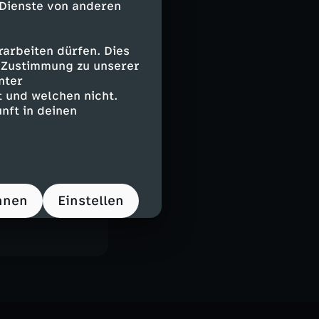
 Dienste von anderen
arbeiten dürfen. Dies
e Zustimmung zu unserer
nter
 und welchen nicht.
WISO
nft in deinen
hnen
Einstellen