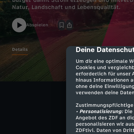
Bürger damit Strom erzeugen und mitverd
Natur, Landschaft und Lebensqualität.
Abspielen
Deine Datenschut
cmp-dialog-des
Details
Um dir eine optimale W
Cookies und vergleichb
Eine Landwirtin
erforderlich für unser
mit Tausenden B
hinaus Informationen a
neue Anlagen im
ohne deine Einwilligung
schafft – und Ko
verwenden deine Daten
Zustimmungspflichtige
• Personalisierung:
Die 
Die Kurzdoku ist
Angebot des ZDF an dic
begleitet zwei 
personalisieren wir au
Mittelpunkt ste
ZDFtivi. Daten von Dri