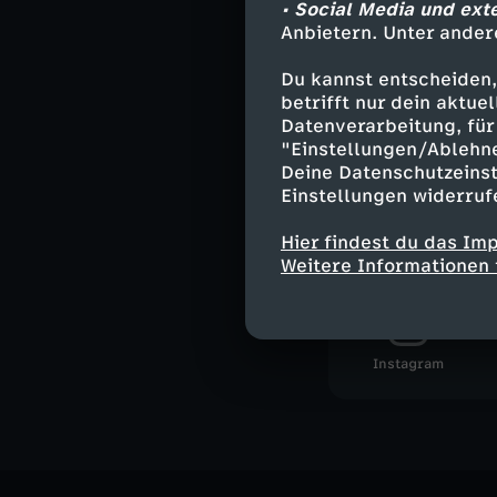
• Social Media und ext
Folgen für das 
Anbietern. Unter ander
Du kannst entscheiden,
betrifft nur dein aktu
Datenverarbeitung, für 
Ähnliche 
"Einstellungen/Ablehn
Umwelt
D
Deine Datenschutzeinst
Einstellungen widerruf
Hier findest du das Im
WISO auf I
Weitere Informationen 
Instagram