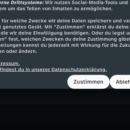
erne Drittsysteme:
Wir nutzen Social-Media-Tools und
Leben auf dem Land.
em um das Teilen von Inhalten zu ermöglichen.
 für welche Zwecke wir deine Daten speichern und ver
ell genutztes Gerät. Mit "Zustimmen" erklärst du dein
die wir deine Einwilligung benötigen. Oder du legst u
Inhalte entdecken
en" fest, welchen Zwecken du deine Zustimmung gibst
okumentation
erkenntnisreich
WISO-Dokus
ellungen kannst du jederzeit mit Wirkung für die Zuku
en oder ändern.
pressum.
nstagram
findest du in unserer Datenschutzerklärung.
Zustimmen
Able