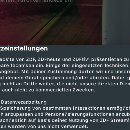
ienen, fürchten andere um
zeinstellungen
cription
ebsite von ZDF, ZDFheute und ZDFtivi präsentieren zu
are Techniken ein. Einige der eingesetzten Techniken
 aus dem Münsterland engagiert sich in zwei 
 Angebot. Mit deiner Zustimmung dürfen wir und unser
eteiligten. In Niedersachsen kämpft eine Anw
uf deinem Gerät speichern und/oder abrufen. Dabei 
 Wald. Die Kurzdoku zeigt, warum Windkraft v
 nicht an Dritte weiter, die nicht unsere direkten Dien
nflikte auslöst.
 auch nicht zu kommerziellen Zwecken.
 Datenverarbeitung
Speicherung von bestimmten Interaktionen ermöglicht
 Teil der Reihe Land in Sicht – Willkommen in de
h anzupassen und Personalisierungsfunktionen anzub
Frauen mit gegensätzlichen Perspektiven auf Wi
sschließlich auf Basis deiner Nutzung von ZDF Stream
hen Fragen nach Beteiligung, Akzeptanz, Natur
tten werden von uns nicht verwendet.