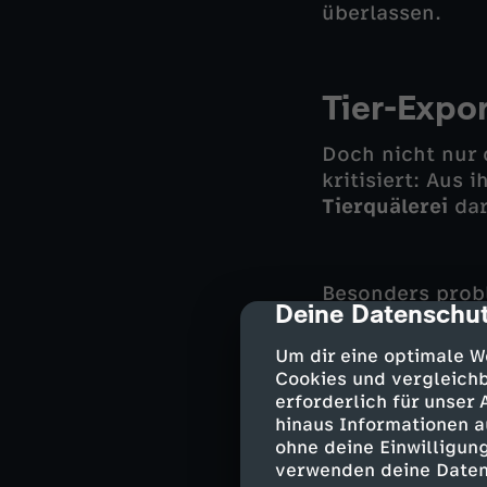
überlassen.
Tier-Expor
Doch nicht nur 
kritisiert: Aus 
Tierquälerei
dar
Besonders prob
Deine Datenschut
cmp-dialog-des
in den Zielländ
Die Zustände i
Um dir eine optimale W
grausam und wär
Cookies und vergleichb
erforderlich für unser
hinaus Informationen a
ohne deine Einwilligung
Überschus
verwenden deine Daten