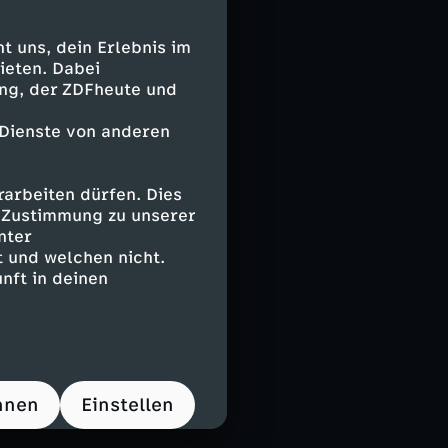
ernationalen
 der
 uns, dein Erlebnis im
ieten. Dabei
ing, der ZDFheute und
 Dienste von anderen
ommen –
n, der etwa in
arbeiten dürfen. Dies
e Zustimmung zu unserer
nter
 und welchen nicht.
nft in deinen
ationen. Obwohl
it Tieren
 diese Exporte
hnen
Einstellen