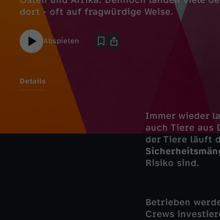
Osten und Afrika. Dennoch landen viele d
dort - oft auf fragwürdige Weise.
Abspielen
Details
Immer wieder l
auch Tiere aus 
der Tiere läuft
Sicherheitsmän
Risiko sind.
Betrieben werde
Crews investiere