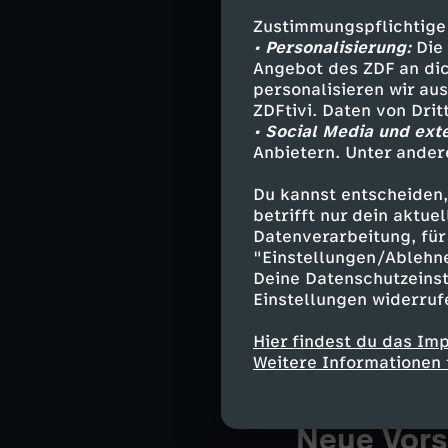
Warum landen di
Zustimmungspflichtige
Handel? Das hän
• Personalisierung:
Die 
Angebot des ZDF an dic
Milchwirtschaf
personalisieren wir au
ZDFtivi. Daten von Dri
• Social Media und ext
Damit Kühe Mil
Anbietern. Unter ander
dadurch entsteh
Du kannst entscheiden,
Deutschland ni
betrifft nur dein aktu
Datenverarbeitung, für 
"Einstellungen/Ablehn
Deine Datenschutzeinst
Also werden die
Einstellungen widerruf
Landwirte selbs
bemüht sind, g
Hier findest du das Im
zunehmend in di
Weitere Informationen 
Neue Vorsc