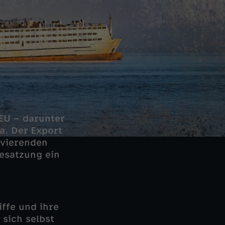
EU – darunter
a. Der Export
avierenden
Besatzung ein
iffe und ihre
 sich selbst