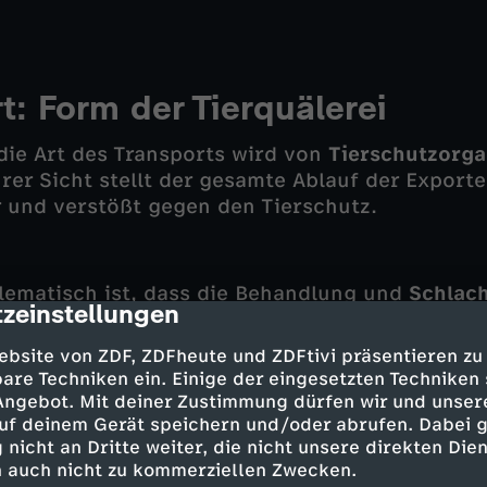
t: Form der Tierquälerei
die Art des Transports wird von
Tierschutzorga
ihrer Sicht stellt der gesamte Ablauf der Export
 und verstößt gegen den Tierschutz.
lematisch ist, dass die Behandlung und
Schlac
zeinstellungen
cription
ern oft nicht den EU-weiten
Tierschutzstandard
n manchen
Schlachthöfen
im Ausland gelten als
ebsite von ZDF, ZDFheute und ZDFtivi präsentieren zu
en in Europa so nicht zulässig.
are Techniken ein. Einige der eingesetzten Techniken
 Angebot. Mit deiner Zustimmung dürfen wir und unser
uf deinem Gerät speichern und/oder abrufen. Dabei 
 nicht an Dritte weiter, die nicht unsere direkten Dien
s an Kälbern
 auch nicht zu kommerziellen Zwecken.