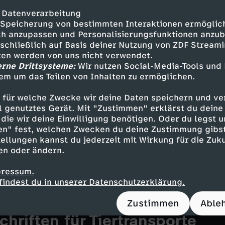
e europäischen Tiere überhaupt in diesem int
 Datenverarbeitung
gt etwa bei Rindern vielfach mit den Abläufen
Speicherung von bestimmten Interaktionen ermöglicht
h anzupassen und Personalisierungsfunktionen anzub
t zusammen.
sschließlich auf Basis deiner Nutzung von ZDF Stream
tten werden von uns nicht verwendet.
erne Drittsysteme:
Wir nutzen Social-Media-Tools und
ch geben, müssen sie regelmäßig ein Kalb bek
em um das Teilen von Inhalten zu ermöglichen.
t aber auf den Höfen ein Überschuss an Kälber
 für welche Zwecke wir deine Daten speichern und ver
cht komplett vermarktet werden kann.
ell genutztes Gerät. Mit "Zustimmen" erklärst du dein
die wir deine Einwilligung benötigen. Oder du legst u
en" fest, welchen Zwecken du deine Zustimmung gibst
ellungen kannst du jederzeit mit Wirkung für die Zuku
 Tiere exportiert, meist über viele Zwischenst
en oder ändern.
t oft um einen verantwortungsvollen Umgang m
erät auch die europäische
Landwirtschaft
durch
pressum.
e Kritik.
findest du in unserer Datenschutzerklärung.
Zustimmen
Able
hriften für Tiertransporte