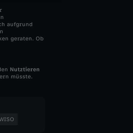
r
en
ch aufgrund
en
ken geraten. Ob
nden
Nutztieren
dern müsste.
WISO