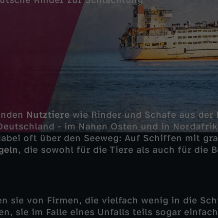
eutsche Rinder zur Schlachtung
anden
Nutztiere
wie Rinder und Schafe aus der 
Deutschland - im Nahen Osten und in Nordafrik
 dabei oft über den Seeweg: Auf Schiffen mit gr
geln
, die sowohl für die Tiere als auch für die 
n sie von Firmen, die vielfach wenig in die Sch
n, sie im Falle eines Unfalls teils sogar einfach