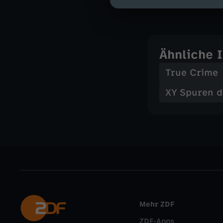
Musik - Jürg
Ähnliche 
True Crime
XY Spuren d
Mehr ZDF
ZDF-Apps