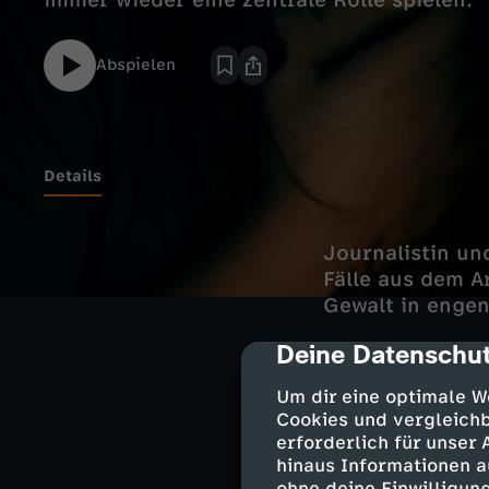
immer wieder eine zentrale Rolle spielen.
Abspielen
Details
Journalistin un
Fälle aus dem A
Gewalt in engen
Deine Datenschut
cmp-dialog-des
Zu den behande
Um dir eine optimale W
und Tochter, de
Cookies und vergleichb
erforderlich für unser
ebenso wie das 
hinaus Informationen a
ihres Partners 
ohne deine Einwilligung