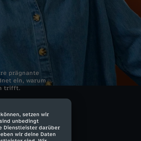
ere prägnante
dnet ein, warum
trifft.
ord an Mutter
 können, setzen wir
en sorgte,
 sind unbedingt
e Dienstleister darüber
en Ehrgefühl
geben wir deine Daten
stleister sind. Wir