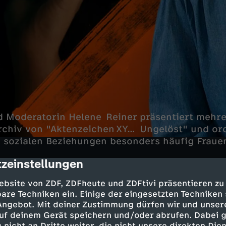
d Moderatorin Helene Reiner präsentiert mehr
rchiv von "Aktenzeichen XY… Ungelöst" und or
 sozialen Beziehungen besonders häufig Frauen 
zeinstellungen
cription
lten Fällen gehört unter anderem ein Doppelm
ebsite von ZDF, ZDFheute und ZDFtivi präsentieren zu
r in den 1970er‑Jahren bundesweit für Entsetz
are Techniken ein. Einige der eingesetzten Techniken
 Angebot. Mit deiner Zustimmung dürfen wir und unser
Verbrechen an einer Frau, die aus dem verletzt
uf deinem Gerät speichern und/oder abrufen. Dabei 
heraus getötet wurde.
 nicht an Dritte weiter, die nicht unsere direkten Dien