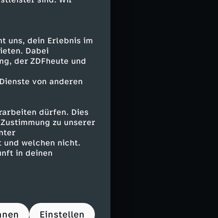
Ermittlungen im
, welche
zen. Ergänzend
 uns, dein Erlebnis im
htsprechung mit
ieten. Dabei
ing, der ZDFheute und
 Dienste von anderen
lschaftliche
ng und
arbeiten dürfen. Dies
e Zustimmung zu unserer
nter
 und welchen nicht.
nft in deinen
ordanov
hnen
Einstellen