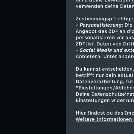
verwenden deine Daten
Fabian Puchelt 
häuslichen Umfe
Zustimmungspflichtige
Möglichkeiten d
• Personalisierung:
Die 
kommt ein Richt
Angebot des ZDF an dic
personalisieren wir au
dem Begriff Fem
ZDFtivi. Daten von Dri
• Social Media und ext
Für Helene Reine
Anbietern. Unter ander
Herausforderun
Präventionsarbe
Du kannst entscheiden,
betrifft nur dein aktu
Datenverarbeitung, für 
"Einstellungen/Ablehn
Stab
Deine Datenschutzeinst
Einstellungen widerruf
Regie - And
Autor - Jasm
Hier findest du das Im
Weitere Informationen 
Kamera - Fel
Schnitt - Ch