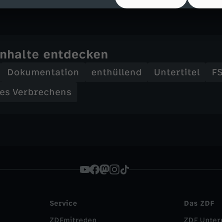
en Roth
Inhalte entdecken
Dokumentation
enthüllend
Untertitel
F
es Verbrechens
Service
Das ZDF
ZDFmitreden
ZDF Unte