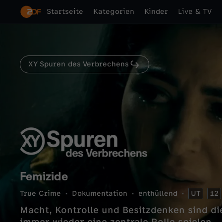
Startseite
Kategorien
Kinder
Live & TV
XY Spuren des Verbrechens
Femizide
True Crime
Dokumentation
enthüllend
UT
12
Macht, Kontrolle und Besitzdenken sind di