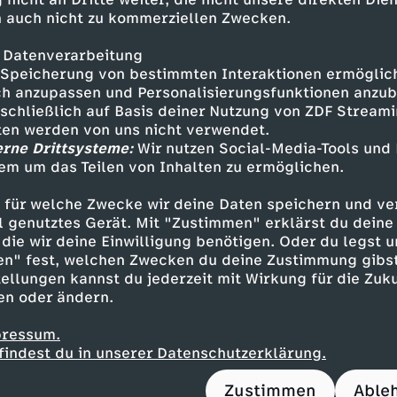
 auch nicht zu kommerziellen Zwecken.
vom Landeskriminalamt Bayern erklärt, warum 
ld oft besonders schwierig sind, und zeigt auf
 Datenverarbeitung
ie Polizei hat, um gefährdete Frauen zu schüt
Speicherung von bestimmten Interaktionen ermöglicht
er zu Wort, der erläutert, warum sich die Rec
h anzupassen und Personalisierungsfunktionen anzub
sschließlich auf Basis deiner Nutzung von ZDF Stream
izid bis heute schwertut.
tten werden von uns nicht verwendet.
erne Drittsysteme:
Wir nutzen Social-Media-Tools und
r ist klar: Femizide sind eine erhebliche gesel
em um das Teilen von Inhalten zu ermöglichen.
g und machen deutlich, wie dringend Aufkläru
it notwendig sind.
 für welche Zwecke wir deine Daten speichern und ver
ell genutztes Gerät. Mit "Zustimmen" erklärst du dein
die wir deine Einwilligung benötigen. Oder du legst u
en" fest, welchen Zwecken du deine Zustimmung gibst
ellungen kannst du jederzeit mit Wirkung für die Zuku
en oder ändern.
reas Ammer
in Lakatoš
pressum.
findest du in unserer Datenschutzerklärung.
ix Janssen, Thomas Morgott, Julian Wolf, Ivo Y
ris Davidson
Zustimmen
Able