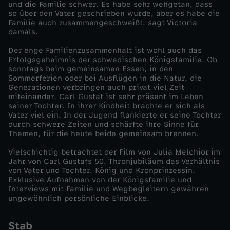
und die Familie schwer. Es habe sehr wehgetan, dass
,
so über den Vater geschrieben wurde, aber es habe die
Familie auch zusammengeschweißt, sagt Victoria
damals.
d
Der enge Familienzusammenhalt ist wohl auch das
e
Erfolgsgeheimnis der schwedischen Königsfamilie. Ob
sonntags beim gemeinsamen Essen, in den
Sommerferien oder bei Ausflügen in die Natur, die
r
Generationen verbringen auch privat viel Zeit
miteinander. Carl Gustaf ist sehr präsent im Leben
seiner Tochter. In ihrer Kindheit brachte er sich als
K
Vater viel ein. In der Jugend flankierte er seine Tochter
durch schwere Zeiten und schärfte ihre Sinne für
ö
Themen, für die heute beide gemeinsam brennen.
Vielschichtig betrachtet der Film von Julia Melchior im
n
Jahr von Carl Gustafs 50. Thronjubiläum das Verhältnis
von Vater und Tochter, König und Kronprinzessin.
Exklusive Aufnahmen von der Königsfamilie und
i
Interviews mit Familie und Wegbegleitern gewähren
ungewöhnlich persönliche Einblicke.
g
Stab