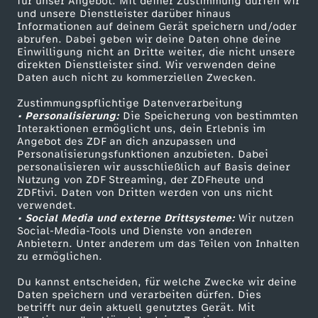
für unser Angebot. Mit deiner Zustimmung dürfen wir
Mehr ZDF
Service
und unsere Dienstleister darüber hinaus
Informationen auf deinem Gerät speichern und/oder
ZDF-Apps
ZDFmitreden
abrufen. Dabei geben wir deine Daten ohne deine
Einwilligung nicht an Dritte weiter, die nicht unsere
Smart TV
Kontakt zum ZDF
direkten Dienstleister sind. Wir verwenden deine
Daten auch nicht zu kommerziellen Zwecken.
ZDFtext
Tickets
Zustimmungspflichtige Datenverarbeitung
Livestreams
Zuschauerservice
• Personalisierung:
Die Speicherung von bestimmten
Sendungen A-Z
Hilfe
Interaktionen ermöglicht uns, dein Erlebnis im
Angebot des ZDF an dich anzupassen und
TV-Programm
Personalisierungsfunktionen anzubieten. Dabei
personalisieren wir ausschließlich auf Basis deiner
Nutzung von ZDF Streaming, der ZDFheute und
ZDFtivi. Daten von Dritten werden von uns nicht
Das ZDF
verwendet.
• Social Media und externe Drittsysteme:
Wir nutzen
ZDF Unternehmen
Social-Media-Tools und Dienste von anderen
Anbietern. Unter anderem um das Teilen von Inhalten
Karriere
zu ermöglichen.
Presseportal
Du kannst entscheiden, für welche Zwecke wir deine
ZDF goes Schule
Daten speichern und verarbeiten dürfen. Dies
betrifft nur dein aktuell genutztes Gerät. Mit
Werbefernsehen