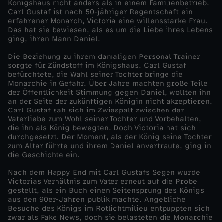
Königshaus nicht anders als in einem Familienbetrieb.
Carl Gustaf ist nach 50-jähriger Regentschaft ein
M
erfahrener Monarch, Victoria eine willensstarke Frau.
Das hat sie bewiesen, als es um die Liebe ihres Lebens
ging, ihren Mann Daniel.
e
Die Beziehung zu ihrem damaligen Personal Trainer
i
sorgte für Zündstoff im Königshaus. Carl Gustaf
befürchtete, die Wahl seiner Tochter bringe die
Monarchie in Gefahr. Über Jahre machten große Teile
n
der Öffentlichkeit Stimmung gegen Daniel, wollten ihn
an der Seite der zukünftigen Königin nicht akzeptieren.
Carl Gustaf sah sich im Zwiespalt zwischen der
V
Vaterliebe zum Wohl seiner Tochter und Vorbehalten,
die ihn als König bewegten. Doch Victoria hat sich
a
durchgesetzt. Der Moment, als der König seine Tochter
zum Altar führte und ihrem Daniel anvertraute, ging in
die Geschichte ein.
t
Nach dem Happy End mit Carl Gustafs Segen wurde
Victorias Verhältnis zum Vater erneut auf die Probe
e
gestellt, als ein Buch einen Seitensprung des Königs
aus den 90er-Jahren publik machte. Angebliche
r
Besuche des Königs im Rotlichtmilieu entpuppten sich
zwar als Fake News, doch sie belasteten die Monarchie