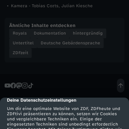
Kamera - Tobias Corts, Julian Kiesche
Ähnliche Inhalte entdecken
Royals
Dokumentation
hintergründig
Untertitel
Deutsche Gebärdensprache
ZDFzeit
Deine Datenschutzeinstellungen
cmp-dialog-description
Um dir eine optimale Website von ZDF, ZDFheute und
ZDFtivi präsentieren zu können, setzen wir Cookies
und vergleichbare Techniken ein. Einige der
eingesetzten Techniken sind unbedingt erforderlich