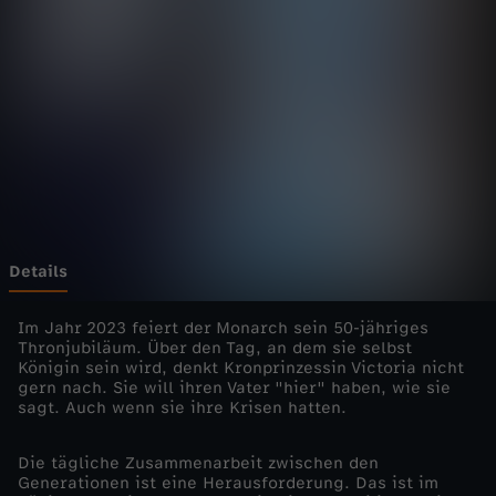
-
Z
D
F
r
o
Details
y
Im Jahr 2023 feiert der Monarch sein 50-jähriges
Thronjubiläum. Über den Tag, an dem sie selbst
Königin sein wird, denkt Kronprinzessin Victoria nicht
a
gern nach. Sie will ihren Vater "hier" haben, wie sie
sagt. Auch wenn sie ihre Krisen hatten.
l
Die tägliche Zusammenarbeit zwischen den
:
Generationen ist eine Herausforderung. Das ist im