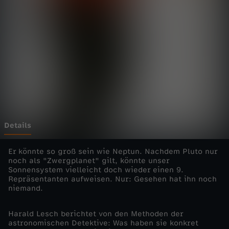
L
e
s
c
h
-
Details
D
Er könnte so groß sein wie Neptun. Nachdem Pluto nur
noch als "Zwergplanet" gilt, könnte unser
Sonnensystem vielleicht doch wieder einen 9.
e
Repräsentanten aufweisen. Nur: Gesehen hat ihn noch
niemand.
r
Harald Lesch berichtet von den Methoden der
9
astronomischen Detektive: Was haben sie konkret