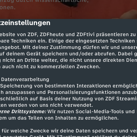
ifzug durch wissenschaftliche,
ionen.
zeinstellungen
cription
ebsite von ZDF, ZDFheute und ZDFtivi präsentieren zu
are Techniken ein. Einige der eingesetzten Techniken
 Angebot. Mit deiner Zustimmung dürfen wir und unser
uf deinem Gerät speichern und/oder abrufen. Dabei 
 nicht an Dritte weiter, die nicht unsere direkten Dien
 auch nicht zu kommerziellen Zwecken.
 appellieren an die internationale Staatengeme
lendioxid und anderen Treibhausgasen unter K
 Datenverarbeitung
Speicherung von bestimmten Interaktionen ermöglicht
h anzupassen und Personalisierungsfunktionen anzub
sschließlich auf Basis deiner Nutzung von ZDF Stream
tten werden von uns nicht verwendet.
ordern immer wieder, dafür zu sorgen, dass die
erne Drittsysteme:
Wir nutzen Social-Media-Tools und
em um das Teilen von Inhalten zu ermöglichen.
 mehr als zwei Grad im Vergleich zu 1994 erre
atastrophen und Zerstörungen, die sich kaum 
 für welche Zwecke wir deine Daten speichern und ver
s.