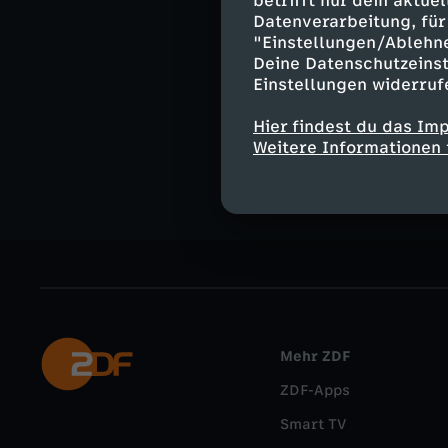
betrifft nur dein aktu
Datenverarbeitung, für 
"Einstellungen/Ablehn
Deine Datenschutzeinst
Einstellungen widerruf
Ähnliche 
Hier findest du das Im
Wissen
Ex
Weitere Informationen 
Mehr ZDF
ZDF-Apps
Smart TV