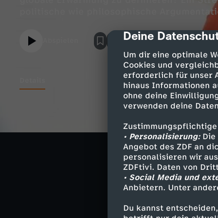
globale Erwärmung zu definieren? Ein Stre
politische wie philosophische Argumentat
Deine Datenschut
cmp-dialog-des
Abspielen
Um dir eine optimale W
Cookies und vergleichb
erforderlich für unser
Details
hinaus Informationen a
ohne deine Einwilligung
verwenden deine Daten
Wissenschaftler
Ausstoß von Koh
Zustimmungspflichtige
• Personalisierung:
Die 
bringen.
Angebot des ZDF an dic
personalisieren wir au
ZDFtivi. Daten von Dri
Klimaforscher f
• Social Media und ext
Anbietern. Unter ander
Erwärmung nicht
Sonst drohen K
Du kannst entscheiden,
lassen - heißt e