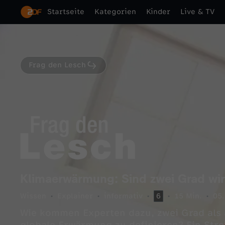
Startseite
Kategorien
Kinder
Live & TV
Frag den Lesch
Klimaerwärmung: Sind zwei Grad wirk
Wissen
Explainer
informativ
6
15 Min.
05
Wie kommen Experten dazu, zwei Grad als 