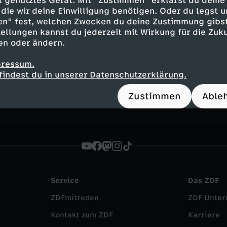
ell genutztes Gerät. Mit "Zustimmen" erklärst du dein
die wir deine Einwilligung benötigen. Oder du legst u
en" fest, welchen Zwecken du deine Zustimmung gibst
ellungen kannst du jederzeit mit Wirkung für die Zuku
en oder ändern.
Inhalte entdecken
pressum.
plainer
informativ
FSK 6
Frag den Lesch
findest du in unserer Datenschutzerklärung.
Zustimmen
Able
Service
Das ZDF
ZDFmitreden
ZDF Unte
Kontakt zum ZDF
Karriere