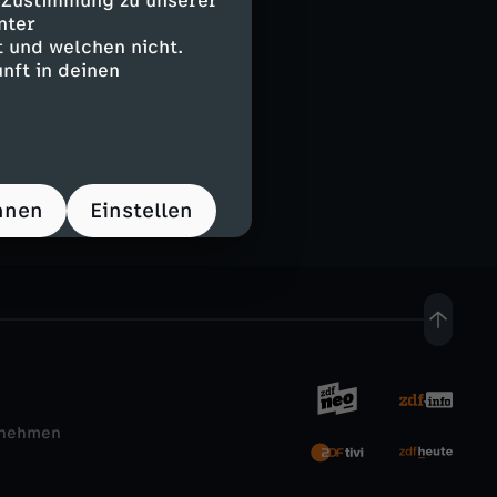
e Zustimmung zu unserer
nter
 und welchen nicht.
nft in deinen
hnen
Einstellen
rnehmen