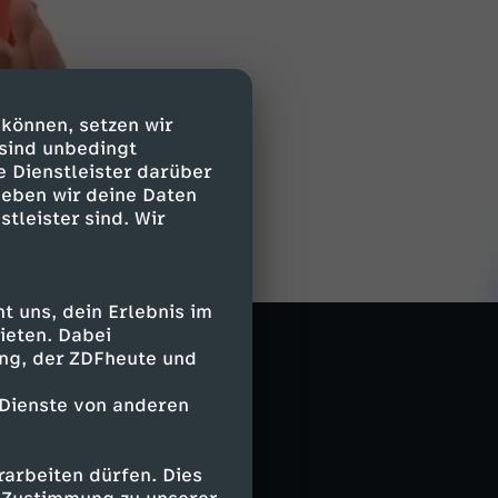
 können, setzen wir
 sind unbedingt
e Dienstleister darüber
geben wir deine Daten
stleister sind. Wir
inschaft, den
ontrolle zu
 uns, dein Erlebnis im
ieten. Dabei
ing, der ZDFheute und
 globale
 Dienste von anderen
ichen darf.
mehr bewältigen
arbeiten dürfen. Dies