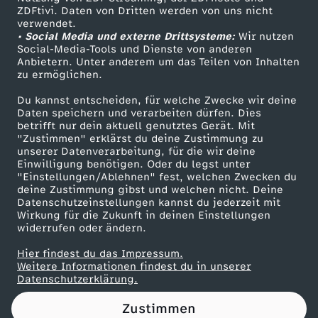
ZDFtivi. Daten von Dritten werden von uns nicht
n
Das ZDF
verwendet.
• Social Media und externe Drittsysteme:
Wir nutzen
ZDF Unternehmen
d
Social-Media-Tools und Dienste von anderen
Anbietern. Unter anderem um das Teilen von Inhalten
Karriere
zu ermöglichen.
d
Presseportal
Du kannst entscheiden, für welche Zwecke wir deine
ZDF goes Schule
Daten speichern und verarbeiten dürfen. Dies
i
betrifft nur dein aktuell genutztes Gerät. Mit
Werbefernsehen
"Zustimmen" erklärst du deine Zustimmung zu
e
unserer Datenverarbeitung, für die wir deine
Mainzelmännchen
Einwilligung benötigen. Oder du legst unter
"Einstellungen/Ablehnen" fest, welchen Zwecken du
R
deine Zustimmung gibst und welchen nicht. Deine
Datenschutzeinstellungen kannst du jederzeit mit
Wirkung für die Zukunft in deinen Einstellungen
e
widerrufen oder ändern.
f
Hier findest du das Impressum.
Partner
Weitere Informationen findest du in unserer
Datenschutzerklärung.
o
Zustimmen