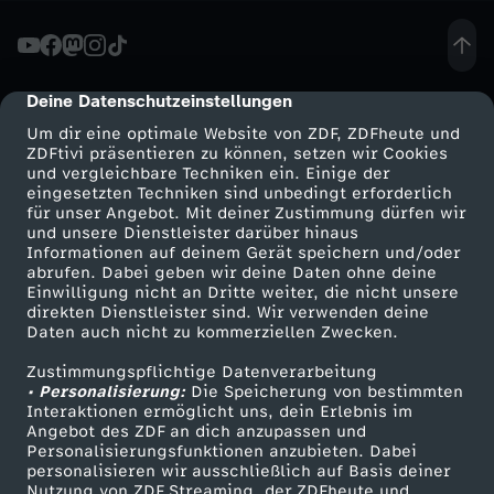
i
n
Deine Datenschutzeinstellungen
cmp-dialog-description
Um dir eine optimale Website von ZDF, ZDFheute und
L
ZDFtivi präsentieren zu können, setzen wir Cookies
und vergleichbare Techniken ein. Einige der
eingesetzten Techniken sind unbedingt erforderlich
u
für unser Angebot. Mit deiner Zustimmung dürfen wir
Mehr ZDF
Service
und unsere Dienstleister darüber hinaus
t
Informationen auf deinem Gerät speichern und/oder
ZDF-Apps
ZDFmitreden
abrufen. Dabei geben wir deine Daten ohne deine
Einwilligung nicht an Dritte weiter, die nicht unsere
h
Smart TV
Kontakt zum ZDF
direkten Dienstleister sind. Wir verwenden deine
Daten auch nicht zu kommerziellen Zwecken.
ZDFtext
Tickets
e
Zustimmungspflichtige Datenverarbeitung
Livestreams
Zuschauerservice
• Personalisierung:
Die Speicherung von bestimmten
r
Sendungen A-Z
Hilfe
Interaktionen ermöglicht uns, dein Erlebnis im
Angebot des ZDF an dich anzupassen und
TV-Programm
Personalisierungsfunktionen anzubieten. Dabei
u
personalisieren wir ausschließlich auf Basis deiner
Nutzung von ZDF Streaming, der ZDFheute und