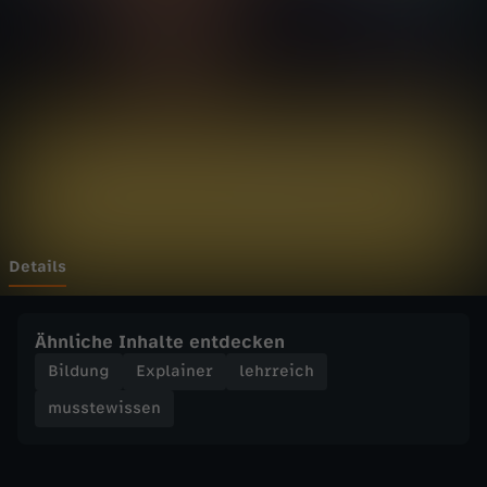
i
s
s
e
n
-
Details
M
Ähnliche Inhalte entdecken
a
Bildung
Explainer
lehrreich
musstewissen
r
t