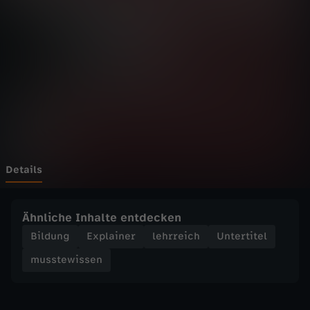
i
s
s
e
n
-
Details
S
Ähnliche Inhalte entdecken
t
Bildung
Explainer
lehrreich
Untertitel
musstewissen
r
u