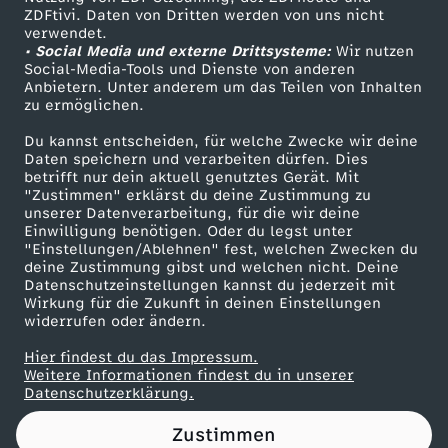
ZDFtivi. Daten von Dritten werden von uns nicht
l
Das ZDF
verwendet.
• Social Media und externe Drittsysteme:
Wir nutzen
ZDF Unternehmen
n
Social-Media-Tools und Dienste von anderen
Anbietern. Unter anderem um das Teilen von Inhalten
Karriere
zu ermöglichen.
e
Presseportal
Du kannst entscheiden, für welche Zwecke wir deine
ZDF goes Schule
Daten speichern und verarbeiten dürfen. Dies
i
betrifft nur dein aktuell genutztes Gerät. Mit
Werbefernsehen
"Zustimmen" erklärst du deine Zustimmung zu
n
unserer Datenverarbeitung, für die wir deine
Mainzelmännchen
Einwilligung benötigen. Oder du legst unter
"Einstellungen/Ablehnen" fest, welchen Zwecken du
f
deine Zustimmung gibst und welchen nicht. Deine
Datenschutzeinstellungen kannst du jederzeit mit
Wirkung für die Zukunft in deinen Einstellungen
a
widerrufen oder ändern.
c
Hier findest du das Impressum.
Partner
Weitere Informationen findest du in unserer
Datenschutzerklärung.
h
Zustimmen