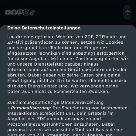
k
t
Deine Datenschutzeinstellungen
cmp-dialog-description
Um dir eine optimale Website von ZDF, ZDFheute und
u
ZDFtivi präsentieren zu können, setzen wir Cookies
und vergleichbare Techniken ein. Einige der
eingesetzten Techniken sind unbedingt erforderlich
r
für unser Angebot. Mit deiner Zustimmung dürfen wir
Mehr ZDF
Service
und unsere Dienstleister darüber hinaus
f
Informationen auf deinem Gerät speichern und/oder
ZDF-Apps
ZDFmitreden
abrufen. Dabei geben wir deine Daten ohne deine
Einwilligung nicht an Dritte weiter, die nicht unsere
o
Smart TV
Kontakt zum ZDF
direkten Dienstleister sind. Wir verwenden deine
Daten auch nicht zu kommerziellen Zwecken.
ZDFtext
Tickets
r
Zustimmungspflichtige Datenverarbeitung
Livestreams
Zuschauerservice
• Personalisierung:
Die Speicherung von bestimmten
m
Sendungen A-Z
Hilfe
Interaktionen ermöglicht uns, dein Erlebnis im
Angebot des ZDF an dich anzupassen und
TV-Programm
Personalisierungsfunktionen anzubieten. Dabei
e
personalisieren wir ausschließlich auf Basis deiner
Nutzung von ZDF Streaming, der ZDFheute und