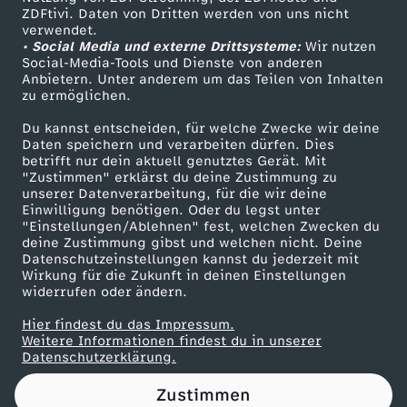
ZDFtivi. Daten von Dritten werden von uns nicht
e
Das ZDF
verwendet.
• Social Media und externe Drittsysteme:
Wir nutzen
ZDF Unternehmen
n
Social-Media-Tools und Dienste von anderen
Anbietern. Unter anderem um das Teilen von Inhalten
Karriere
zu ermöglichen.
z
Presseportal
Du kannst entscheiden, für welche Zwecke wir deine
ZDF goes Schule
Daten speichern und verarbeiten dürfen. Dies
a
betrifft nur dein aktuell genutztes Gerät. Mit
Werbefernsehen
"Zustimmen" erklärst du deine Zustimmung zu
h
unserer Datenverarbeitung, für die wir deine
Mainzelmännchen
Einwilligung benötigen. Oder du legst unter
"Einstellungen/Ablehnen" fest, welchen Zwecken du
l
deine Zustimmung gibst und welchen nicht. Deine
Datenschutzeinstellungen kannst du jederzeit mit
Wirkung für die Zukunft in deinen Einstellungen
u
widerrufen oder ändern.
n
Hier findest du das Impressum.
Partner
Weitere Informationen findest du in unserer
Datenschutzerklärung.
d
Zustimmen