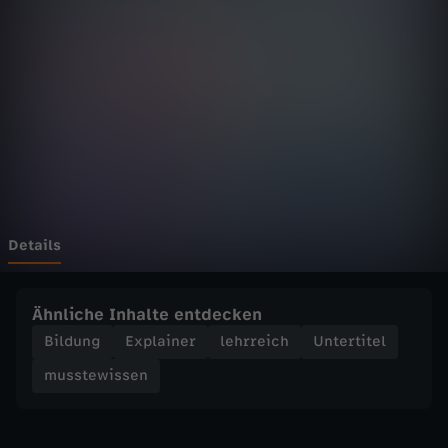
i
s
s
e
n
-
Details
W
Ähnliche Inhalte entdecken
a
Bildung
Explainer
lehrreich
Untertitel
musstewissen
s
s