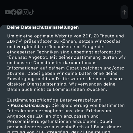
i
n
Deine Datenschutzeinstellungen
cmp-dialog-description
Um dir eine optimale Website von ZDF, ZDFheute und
d
ZDFtivi präsentieren zu können, setzen wir Cookies
und vergleichbare Techniken ein. Einige der
eingesetzten Techniken sind unbedingt erforderlich
T
für unser Angebot. Mit deiner Zustimmung dürfen wir
Mehr ZDF
Service
und unsere Dienstleister darüber hinaus
e
Informationen auf deinem Gerät speichern und/oder
ZDF-Apps
ZDFmitreden
abrufen. Dabei geben wir deine Daten ohne deine
Einwilligung nicht an Dritte weiter, die nicht unsere
i
Smart TV
Kontakt zum ZDF
direkten Dienstleister sind. Wir verwenden deine
Daten auch nicht zu kommerziellen Zwecken.
ZDFtext
Tickets
l
Zustimmungspflichtige Datenverarbeitung
Livestreams
Zuschauerservice
• Personalisierung:
Die Speicherung von bestimmten
c
Sendungen A-Z
Hilfe
Interaktionen ermöglicht uns, dein Erlebnis im
Angebot des ZDF an dich anzupassen und
TV-Programm
Personalisierungsfunktionen anzubieten. Dabei
h
personalisieren wir ausschließlich auf Basis deiner
Nutzung von ZDF Streaming, der ZDFheute und