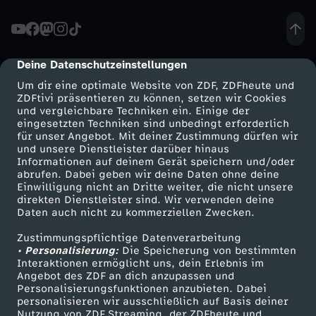
t
e
Deine Datenschutzeinstellungen
cmp-dialog-description
Um dir eine optimale Website von ZDF, ZDFheute und
r
ZDFtivi präsentieren zu können, setzen wir Cookies
und vergleichbare Techniken ein. Einige der
eingesetzten Techniken sind unbedingt erforderlich
d
für unser Angebot. Mit deiner Zustimmung dürfen wir
Mehr ZDF
Service
und unsere Dienstleister darüber hinaus
e
Informationen auf deinem Gerät speichern und/oder
ZDF-Apps
ZDFmitreden
abrufen. Dabei geben wir deine Daten ohne deine
Einwilligung nicht an Dritte weiter, die nicht unsere
r
Smart TV
Kontakt zum ZDF
direkten Dienstleister sind. Wir verwenden deine
Daten auch nicht zu kommerziellen Zwecken.
ZDFtext
Tickets
I
Zustimmungspflichtige Datenverarbeitung
Livestreams
Zuschauerservice
• Personalisierung:
Die Speicherung von bestimmten
n
Sendungen A-Z
Hilfe
Interaktionen ermöglicht uns, dein Erlebnis im
Angebot des ZDF an dich anzupassen und
TV-Programm
Personalisierungsfunktionen anzubieten. Dabei
f
personalisieren wir ausschließlich auf Basis deiner
Nutzung von ZDF Streaming, der ZDFheute und