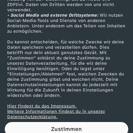
ZDFtivi. Daten von Dritten werden von uns nicht
l
Das ZDF
verwendet.
• Social Media und externe Drittsysteme:
Wir nutzen
ZDF Unternehmen
u
Social-Media-Tools und Dienste von anderen
Anbietern. Unter anderem um das Teilen von Inhalten
Karriere
zu ermöglichen.
e
Presseportal
Du kannst entscheiden, für welche Zwecke wir deine
ZDF goes Schule
Daten speichern und verarbeiten dürfen. Dies
n
betrifft nur dein aktuell genutztes Gerät. Mit
Werbefernsehen
"Zustimmen" erklärst du deine Zustimmung zu
c
unserer Datenverarbeitung, für die wir deine
Mainzelmännchen
Einwilligung benötigen. Oder du legst unter
"Einstellungen/Ablehnen" fest, welchen Zwecken du
e
deine Zustimmung gibst und welchen nicht. Deine
Datenschutzeinstellungen kannst du jederzeit mit
Wirkung für die Zukunft in deinen Einstellungen
r
widerrufen oder ändern.
-
Hier findest du das Impressum.
Partner
Weitere Informationen findest du in unserer
Datenschutzerklärung.
M
Zustimmen