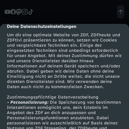
C
h
Deine Datenschutzeinstellungen
cmp-dialog-description
Um dir eine optimale Website von ZDF, ZDFheute und
a
ZDFtivi präsentieren zu können, setzen wir Cookies
und vergleichbare Techniken ein. Einige der
eingesetzten Techniken sind unbedingt erforderlich
l
für unser Angebot. Mit deiner Zustimmung dürfen wir
Mehr ZDF
Service
und unsere Dienstleister darüber hinaus
l
Informationen auf deinem Gerät speichern und/oder
ZDF-Apps
ZDFmitreden
abrufen. Dabei geben wir deine Daten ohne deine
Einwilligung nicht an Dritte weiter, die nicht unsere
e
Smart TV
Kontakt zum ZDF
direkten Dienstleister sind. Wir verwenden deine
Daten auch nicht zu kommerziellen Zwecken.
ZDFtext
Tickets
n
Zustimmungspflichtige Datenverarbeitung
Livestreams
Zuschauerservice
• Personalisierung:
Die Speicherung von bestimmten
g
Sendungen A-Z
Hilfe
Interaktionen ermöglicht uns, dein Erlebnis im
Angebot des ZDF an dich anzupassen und
TV-Programm
Personalisierungsfunktionen anzubieten. Dabei
e
personalisieren wir ausschließlich auf Basis deiner
Nutzung von ZDF Streaming, der ZDFheute und