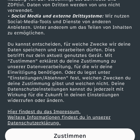
ZDFtivi. Daten von Dritten werden von uns nicht
:
Das ZDF
verwendet.
• Social Media und externe Drittsysteme:
Wir nutzen
ZDF Unternehmen
O
Social-Media-Tools und Dienste von anderen
Anbietern. Unter anderem um das Teilen von Inhalten
Karriere
zu ermöglichen.
n
Presseportal
Du kannst entscheiden, für welche Zwecke wir deine
ZDF goes Schule
Daten speichern und verarbeiten dürfen. Dies
l
betrifft nur dein aktuell genutztes Gerät. Mit
Werbefernsehen
"Zustimmen" erklärst du deine Zustimmung zu
i
unserer Datenverarbeitung, für die wir deine
Mainzelmännchen
Einwilligung benötigen. Oder du legst unter
"Einstellungen/Ablehnen" fest, welchen Zwecken du
n
deine Zustimmung gibst und welchen nicht. Deine
Datenschutzeinstellungen kannst du jederzeit mit
Wirkung für die Zukunft in deinen Einstellungen
e
widerrufen oder ändern.
-
Hier findest du das Impressum.
Partner
Weitere Informationen findest du in unserer
Datenschutzerklärung.
S
Zustimmen