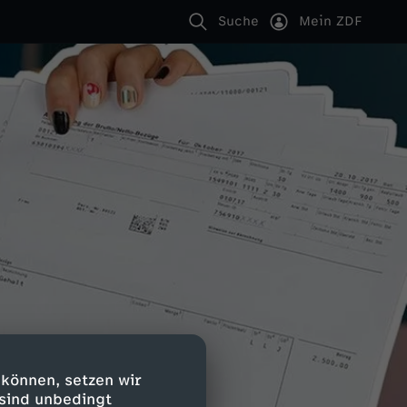
Suche
Mein ZDF
 können, setzen wir
 sind unbedingt