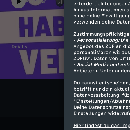
Abspielen
erforderlich für unser
aber zu kompliziert und wirr ist, dem scha
hinaus Informationen a
Abhilfe. Dabei erklärt sie nicht nur Lohnst
ohne deine Einwilligung
Kranken-Renten-und Pflegeversicherung, s
verwenden deine Daten
euch vor der ersten Gehaltsverhandlung ei
errechnen könnt - und das ganz ohne Mathe
Zustimmungspflichtige
• Personalisierung:
Die 
Angebot des ZDF an dic
Details
personalisieren wir au
ZDFtivi. Daten von Dri
• Social Media und ext
Anbietern. Unter ander
Ähnliche 
Du kannst entscheiden,
Gesellschaf
betrifft nur dein aktu
Datenverarbeitung, für 
"Einstellungen/Ablehn
Deine Datenschutzeinst
Einstellungen widerruf
Hier findest du das Im