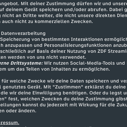
 Angebot. Mit deiner Zustimmung dürfen wir und unser
fft Hazel mit dem heutigen Video
uf deinem Gerät speichern und/oder abrufen. Dabei 
euer, Solidaritätszuschlag,
 nicht an Dritte weiter, die nicht unsere direkten Dien
ondern gibt auch Tipps, wie ihr
 auch nicht zu kommerziellen Zwecken.
nen realistischen Betrag
-Skills!
 Datenverarbeitung
Speicherung von bestimmten Interaktionen ermöglicht
h anzupassen und Personalisierungsfunktionen anzub
sschließlich auf Basis deiner Nutzung von ZDF Stream
tten werden von uns nicht verwendet.
erne Drittsysteme:
Wir nutzen Social-Media-Tools und
em um das Teilen von Inhalten zu ermöglichen.
Inhalte entdecken
 für welche Zwecke wir deine Daten speichern und ver
t
Explainer
hintergründig
$AFE
ell genutztes Gerät. Mit "Zustimmen" erklärst du dein
die wir deine Einwilligung benötigen. Oder du legst u
en" fest, welchen Zwecken du deine Zustimmung gibst
ellungen kannst du jederzeit mit Wirkung für die Zuku
en oder ändern.
pressum.