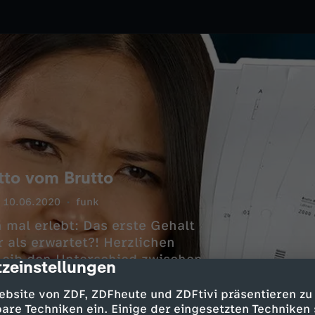
tto vom Brutto
10.06.2020
funk
 mal erlebt: Das erste Gehalt
r als erwartet?! Herzlichen
Leib den Unterschied zwischen
zeinstellungen
cription
ern in die Staatskasse gehen und
t werden, lässt sich ja
ebsite von ZDF, ZDFheute und ZDFtivi präsentieren zu
hnung nachvollziehen. Wem diese
are Techniken ein. Einige der eingesetzten Techniken