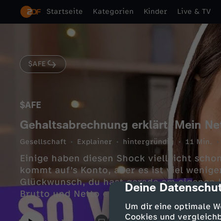
Startseite
Kategorien
Kinder
Live & TV
$AFE
$AFE
Gehaltsabrechnung erklärt: Mein Ne
Gesellschaft
Explainer
hintergründig
11 Min.
Einige haben diesen Shock vielleicht schon
kommt auf’s Konto, aber es ist viel wenige
Glückwunsch, du hast gerade am eigenen 
Deine Datenschut
cmp-dialog-des
Brutto und Netto erfahren. Wie viele Steu
welche Beträge an Versicherungen abgeführ
Um dir eine optimale W
eigentlich auf der monatlichen Lohnabrec
Cookies und vergleichb