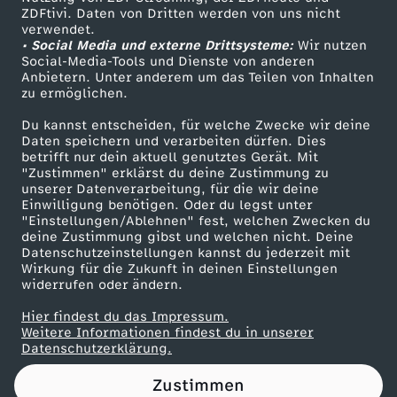
ZDFtivi. Daten von Dritten werden von uns nicht
r
Das ZDF
verwendet.
• Social Media und externe Drittsysteme:
Wir nutzen
ZDF Unternehmen
d
Social-Media-Tools und Dienste von anderen
Anbietern. Unter anderem um das Teilen von Inhalten
Karriere
zu ermöglichen.
i
Presseportal
Du kannst entscheiden, für welche Zwecke wir deine
ZDF goes Schule
Daten speichern und verarbeiten dürfen. Dies
e
betrifft nur dein aktuell genutztes Gerät. Mit
Werbefernsehen
"Zustimmen" erklärst du deine Zustimmung zu
n
unserer Datenverarbeitung, für die wir deine
Mainzelmännchen
Einwilligung benötigen. Oder du legst unter
"Einstellungen/Ablehnen" fest, welchen Zwecken du
s
deine Zustimmung gibst und welchen nicht. Deine
Datenschutzeinstellungen kannst du jederzeit mit
Wirkung für die Zukunft in deinen Einstellungen
t
widerrufen oder ändern.
d
Hier findest du das Impressum.
Partner
Weitere Informationen findest du in unserer
Datenschutzerklärung.
u
Zustimmen