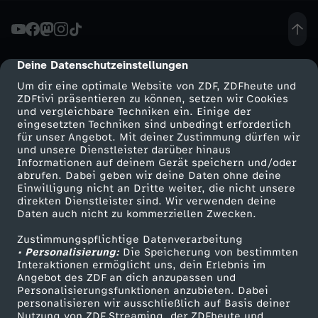
t
e
Deine Datenschutzeinstellungen
cmp-dialog-description
Um dir eine optimale Website von ZDF, ZDFheute und
n
ZDFtivi präsentieren zu können, setzen wir Cookies
und vergleichbare Techniken ein. Einige der
eingesetzten Techniken sind unbedingt erforderlich
:
für unser Angebot. Mit deiner Zustimmung dürfen wir
Mehr ZDF
Service
und unsere Dienstleister darüber hinaus
D
Informationen auf deinem Gerät speichern und/oder
ZDF-Apps
ZDFmitreden
abrufen. Dabei geben wir deine Daten ohne deine
Einwilligung nicht an Dritte weiter, die nicht unsere
A
Smart TV
Kontakt zum ZDF
direkten Dienstleister sind. Wir verwenden deine
Daten auch nicht zu kommerziellen Zwecken.
ZDFtext
Tickets
S
Zustimmungspflichtige Datenverarbeitung
Livestreams
Zuschauerservice
• Personalisierung:
Die Speicherung von bestimmten
v
Sendungen A-Z
Hilfe
Interaktionen ermöglicht uns, dein Erlebnis im
Angebot des ZDF an dich anzupassen und
TV-Programm
Personalisierungsfunktionen anzubieten. Dabei
e
personalisieren wir ausschließlich auf Basis deiner
Nutzung von ZDF Streaming, der ZDFheute und