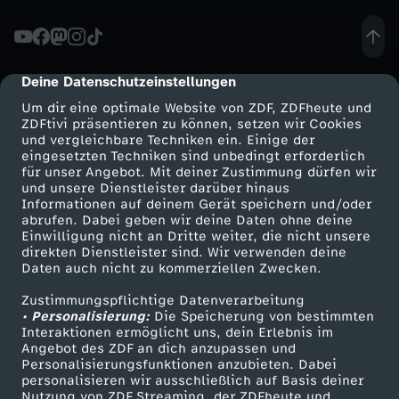
wirst?! $AFE gibt’s auch auf TikTok!
https://www.tiktok.com/@safe_offiziellYEAH!
e
Wir gehören auch zu #funk. Schaut da mal
rein:YouTube:
l
https://www.youtube.com/funkofficial
Deine Datenschutzeinstellungen
cmp-dialog-description
Instagram: https://www.instagram.com/funk
TikTok: https://www.tiktok.com/@funk Website:
Um dir eine optimale Website von ZDF, ZDFheute und
d
https://go.funk.net
ZDFtivi präsentieren zu können, setzen wir Cookies
https://go.funk.net/impressum#funk #safe
und vergleichbare Techniken ein. Einige der
#lieferando #trinkgeld
eingesetzten Techniken sind unbedingt erforderlich
k
für unser Angebot. Mit deiner Zustimmung dürfen wir
Mehr ZDF
Service
und unsere Dienstleister darüber hinaus
r
Informationen auf deinem Gerät speichern und/oder
ZDF-Apps
ZDFmitreden
abrufen. Dabei geben wir deine Daten ohne deine
Einwilligung nicht an Dritte weiter, die nicht unsere
i
Smart TV
Kontakt zum ZDF
direkten Dienstleister sind. Wir verwenden deine
Daten auch nicht zu kommerziellen Zwecken.
ZDFtext
Tickets
e
Zustimmungspflichtige Datenverarbeitung
Livestreams
Zuschauerservice
• Personalisierung:
Die Speicherung von bestimmten
g
Sendungen A-Z
Hilfe
Interaktionen ermöglicht uns, dein Erlebnis im
Angebot des ZDF an dich anzupassen und
TV-Programm
Personalisierungsfunktionen anzubieten. Dabei
t
personalisieren wir ausschließlich auf Basis deiner
Nutzung von ZDF Streaming, der ZDFheute und