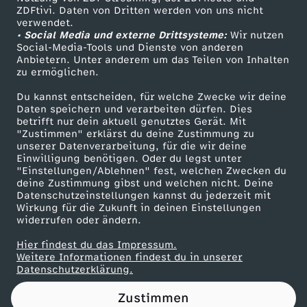
ZDFtivi. Daten von Dritten werden von uns nicht
d
Das ZDF
verwendet.
• Social Media und externe Drittsysteme:
Wir nutzen
ZDF Unternehmen
e
Social-Media-Tools und Dienste von anderen
Anbietern. Unter anderem um das Teilen von Inhalten
Karriere
zu ermöglichen.
i
Presseportal
Du kannst entscheiden, für welche Zwecke wir deine
ZDF goes Schule
Daten speichern und verarbeiten dürfen. Dies
n
betrifft nur dein aktuell genutztes Gerät. Mit
Werbefernsehen
"Zustimmen" erklärst du deine Zustimmung zu
L
unserer Datenverarbeitung, für die wir deine
Mainzelmännchen
Einwilligung benötigen. Oder du legst unter
"Einstellungen/Ablehnen" fest, welchen Zwecken du
i
deine Zustimmung gibst und welchen nicht. Deine
Datenschutzeinstellungen kannst du jederzeit mit
Wirkung für die Zukunft in deinen Einstellungen
e
widerrufen oder ändern.
f
Hier findest du das Impressum.
Partner
Weitere Informationen findest du in unserer
Datenschutzerklärung.
e
Zustimmen