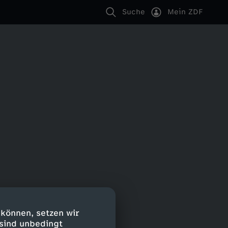
Suche
Mein ZDF
 können, setzen wir
 sind unbedingt