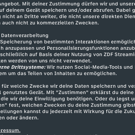
 Angebot. Mit deiner Zustimmung dürfen wir und unser
Rae - GreedyDave X Central See
uf deinem Gerät speichern und/oder abrufen. Dabei 
a & Playboi Carti)Doja Cat -
 nicht an Dritte weiter, die nicht unsere direkten Dien
on funk alle Fragen rund ums
 auch nicht zu kommerziellen Zwecken.
fen un’ ehrlich, auf Klo und Say
richtig! Dinah probiert hier
 Datenverarbeitung
ams auf und fragt: Kann ich
Speicherung von bestimmten Interaktionen ermöglicht
er Anspruch: selbst machen!
h anzupassen und Personalisierungsfunktionen anzub
sschließlich auf Basis deiner Nutzung von ZDF Stream
 du zum Moneymaker wirst?!
tten werden von uns nicht verwendet.
tiktok.com/@safe_offiziell YEAH!
erne Drittsysteme:
Wir nutzen Social-Media-Tools und
rein: YouTube:
em um das Teilen von Inhalten zu ermöglichen.
Inhalte entdecken
stagram:
 https://www.tiktok.com/@funk
 für welche Zwecke wir deine Daten speichern und ver
t
Explainer
hintergründig
Untertitel
$A
funk.net/impressum #funk #safe
ell genutztes Gerät. Mit "Zustimmen" erklärst du dein
die wir deine Einwilligung benötigen. Oder du legst u
en" fest, welchen Zwecken du deine Zustimmung gibst
ellungen kannst du jederzeit mit Wirkung für die Zuku
en oder ändern.
pressum.