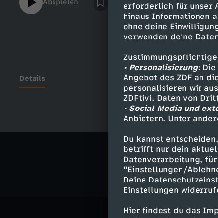
Abspielen
erforderlich für unser
war 04:18 Warum wir Ciao sagen! Tate Mc 
hinaus Informationen a
- SprinterThe Weeknd - Popular (ft. Madonn
ohne deine Einwilligung
Paint The Town Red Dinah klärt bei $AFE v
verwenden deine Daten
Thema Geld. Ihr findet funk-Formate wie of
What richtig gut? Dann seid ihr hier genau 
Zustimmungspflichtige
neue Hypes aus, testet Produkte, deckt Sc
• Personalisierung:
Die 
damit Geld verdienen oder Geld sparen? D
Angebot des ZDF an dic
Details
personalisieren wir au
Bock auf noch mehr Tipps und Tricks, wie
ZDFtivi. Daten von Dri
$AFE gibt’s auch auf TikTok! https://www.
• Social Media und ext
Wir gehören auch zu #funk. Schaut da mal 
Anbietern. Unter ander
Ähnliche 
https://www.youtube.com/funkofficial In
https://www.instagram.com/funk TikTok:
Du kannst entscheiden,
Gesellschaf
Website: https://go.funk.net https://go.
betrifft nur dein aktu
#ciao
Datenverarbeitung, für 
"Einstellungen/Ablehn
Deine Datenschutzeinst
Einstellungen widerruf
Hier findest du das Im