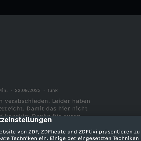
Min.
22.09.2023
funk
h verabschieden. Leider haben
reicht. Damit das hier nicht
d knackig: Danke für euren
zeinstellungen
cription
chüssko. Tschaugummi. Auf
uns nicht in dieser Welt, sehen
ebsite von ZDF, ZDFheute und ZDFtivi präsentieren zu
are Techniken ein. Einige der eingesetzten Techniken