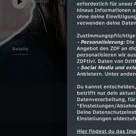
Abspielen
erforderlich für unser
entsprechend gute Vorschläge zu machen.F
hinaus Informationen a
Studio wundert und es im letzten Video n
ohne deine Einwilligung
@Zimmer in the making war bei uns zu Gas
verwenden deine Daten
komplettes Studio-Makeover durchzuziehen
nicht wahr? Hier geht’s zum Tisch: https
Zustimmungspflichtige
erfahrt ihr, wie man die schönen Deko DIY
• Personalisierung:
Die 
https://youtu.be/jkzvVaO5aTc
Angebot des ZDF an dic
Details
personalisieren wir au
ZDFtivi. Daten von Dri
• Social Media und ext
Anbietern. Unter ander
Ähnliche 
Du kannst entscheiden,
Gesellschaf
betrifft nur dein aktu
Datenverarbeitung, für 
"Einstellungen/Ablehn
Deine Datenschutzeinst
Einstellungen widerruf
Hier findest du das Im