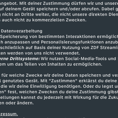
 Angebot. Mit deiner Zustimmung dürfen wir und unser
alls ihr euch über das neue
uf deinem Gerät speichern und/oder abrufen. Dabei 
icht mitbekommen habt:
 nicht an Dritte weiter, die nicht unsere direkten Dien
t und hat Hazel geholfen, ein
 auch nicht zu kommerziellen Zwecken.
. Ist richtig schön geworden,
://youtu.be/iNd1_UI4F-w Und hier
 Datenverarbeitung
s macht:
Speicherung von bestimmten Interaktionen ermöglicht
h anzupassen und Personalisierungsfunktionen anzub
sschließlich auf Basis deiner Nutzung von ZDF Stream
tten werden von uns nicht verwendet.
erne Drittsysteme:
Wir nutzen Social-Media-Tools und
em um das Teilen von Inhalten zu ermöglichen.
Inhalte entdecken
 für welche Zwecke wir deine Daten speichern und ver
t
Explainer
hintergründig
$AFE
ell genutztes Gerät. Mit "Zustimmen" erklärst du dein
die wir deine Einwilligung benötigen. Oder du legst u
en" fest, welchen Zwecken du deine Zustimmung gibst
ellungen kannst du jederzeit mit Wirkung für die Zuku
en oder ändern.
pressum.