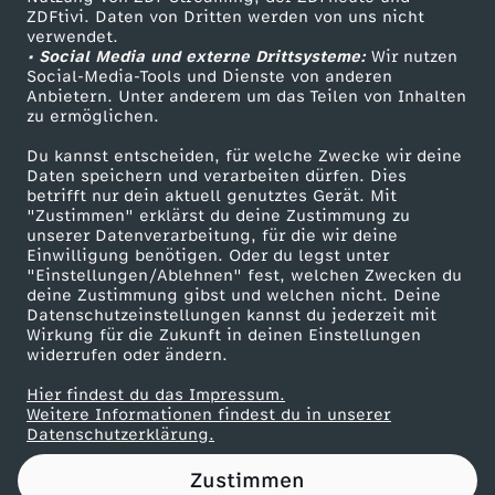
ZDFtivi. Daten von Dritten werden von uns nicht
d
Das ZDF
verwendet.
• Social Media und externe Drittsysteme:
Wir nutzen
ZDF Unternehmen
w
Social-Media-Tools und Dienste von anderen
Anbietern. Unter anderem um das Teilen von Inhalten
Karriere
zu ermöglichen.
u
Presseportal
Du kannst entscheiden, für welche Zwecke wir deine
ZDF goes Schule
Daten speichern und verarbeiten dürfen. Dies
s
betrifft nur dein aktuell genutztes Gerät. Mit
Werbefernsehen
"Zustimmen" erklärst du deine Zustimmung zu
s
unserer Datenverarbeitung, für die wir deine
Mainzelmännchen
Einwilligung benötigen. Oder du legst unter
"Einstellungen/Ablehnen" fest, welchen Zwecken du
t
deine Zustimmung gibst und welchen nicht. Deine
Datenschutzeinstellungen kannst du jederzeit mit
Wirkung für die Zukunft in deinen Einstellungen
e
widerrufen oder ändern.
s
Hier findest du das Impressum.
Partner
Weitere Informationen findest du in unserer
Datenschutzerklärung.
t
Zustimmen