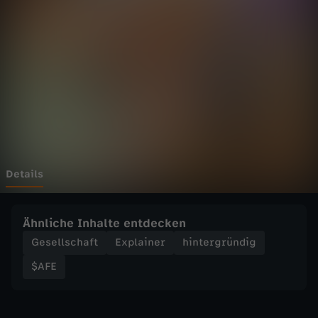
s
d
u
n
o
c
Details
h
Ähnliche Inhalte entdecken
n
Gesellschaft
Explainer
hintergründig
$AFE
i
c