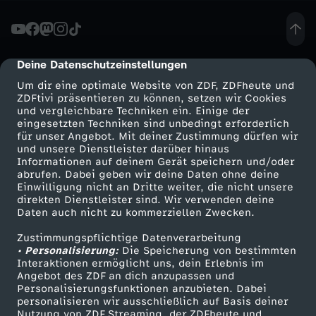
h
t
Deine Datenschutzeinstellungen
cmp-dialog-description
Um dir eine optimale Website von ZDF, ZDFheute und
ü
ZDFtivi präsentieren zu können, setzen wir Cookies
und vergleichbare Techniken ein. Einige der
eingesetzten Techniken sind unbedingt erforderlich
b
für unser Angebot. Mit deiner Zustimmung dürfen wir
Mehr ZDF
Service
und unsere Dienstleister darüber hinaus
e
Informationen auf deinem Gerät speichern und/oder
ZDF-Apps
ZDFmitreden
abrufen. Dabei geben wir deine Daten ohne deine
Einwilligung nicht an Dritte weiter, die nicht unsere
r
Smart TV
Kontakt zum ZDF
direkten Dienstleister sind. Wir verwenden deine
Daten auch nicht zu kommerziellen Zwecken.
ZDFtext
Tickets
G
Zustimmungspflichtige Datenverarbeitung
Livestreams
Zuschauerservice
• Personalisierung:
Die Speicherung von bestimmten
e
Sendungen A-Z
Hilfe
Interaktionen ermöglicht uns, dein Erlebnis im
Angebot des ZDF an dich anzupassen und
TV-Programm
Personalisierungsfunktionen anzubieten. Dabei
l
personalisieren wir ausschließlich auf Basis deiner
Nutzung von ZDF Streaming, der ZDFheute und