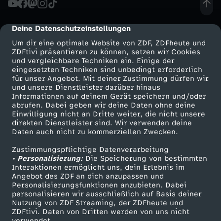
i
Deine Datenschutzeinstellungen
cmp-dialog-description
t
Um dir eine optimale Website von ZDF, ZDFheute und
ZDFtivi präsentieren zu können, setzen wir Cookies
und vergleichbare Techniken ein. Einige der
i
eingesetzten Techniken sind unbedingt erforderlich
für unser Angebot. Mit deiner Zustimmung dürfen wir
Mehr ZDF
Service
und unsere Dienstleister darüber hinaus
k
Informationen auf deinem Gerät speichern und/oder
ZDF-Apps
ZDFmitreden
abrufen. Dabei geben wir deine Daten ohne deine
u
Einwilligung nicht an Dritte weiter, die nicht unsere
Smart TV
Kontakt zum ZDF
direkten Dienstleister sind. Wir verwenden deine
Daten auch nicht zu kommerziellen Zwecken.
ZDFtext
Tickets
n
Zustimmungspflichtige Datenverarbeitung
Livestreams
Zuschauerservice
• Personalisierung:
d
Die Speicherung von bestimmten
Sendungen A-Z
Hilfe
Interaktionen ermöglicht uns, dein Erlebnis im
Angebot des ZDF an dich anzupassen und
TV-Programm
d
Personalisierungsfunktionen anzubieten. Dabei
personalisieren wir ausschließlich auf Basis deiner
Nutzung von ZDF Streaming, der ZDFheute und
i
ZDFtivi. Daten von Dritten werden von uns nicht
Das ZDF
verwendet.