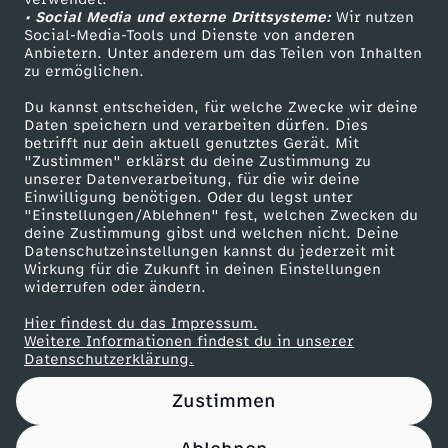
• Social Media und externe Drittsysteme:
e
Wir nutzen
ZDF Unternehmen
Social-Media-Tools und Dienste von anderen
Anbietern. Unter anderem um das Teilen von Inhalten
Karriere
A
zu ermöglichen.
Presseportal
Du kannst entscheiden, für welche Zwecke wir deine
l
ZDF goes Schule
Daten speichern und verarbeiten dürfen. Dies
betrifft nur dein aktuell genutztes Gerät. Mit
Werbefernsehen
"Zustimmen" erklärst du deine Zustimmung zu
k
unserer Datenverarbeitung, für die wir deine
Mainzelmännchen
Einwilligung benötigen. Oder du legst unter
o
"Einstellungen/Ablehnen" fest, welchen Zwecken du
deine Zustimmung gibst und welchen nicht. Deine
Datenschutzeinstellungen kannst du jederzeit mit
h
Wirkung für die Zukunft in deinen Einstellungen
widerrufen oder ändern.
o
Hier findest du das Impressum.
Partner
Weitere Informationen findest du in unserer
l
Datenschutzerklärung.
Zustimmen
-