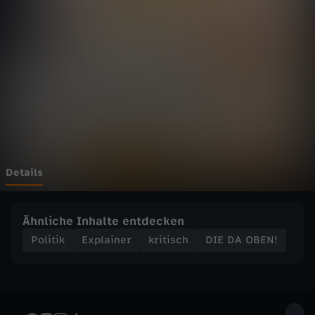
E
N
!
-
D
i
Details
e
Ähnliche Inhalte entdecken
P
Politik
Explainer
kritisch
DIE DA OBEN!
o
l