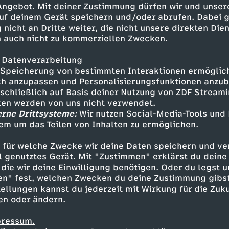
 Angebot. Mit deiner Zustimmung dürfen wir und unser
uf deinem Gerät speichern und/oder abrufen. Dabei 
 nicht an Dritte weiter, die nicht unsere direkten Dien
 auch nicht zu kommerziellen Zwecken.
 Datenverarbeitung
Speicherung von bestimmten Interaktionen ermöglicht
h anzupassen und Personalisierungsfunktionen anzub
sschließlich auf Basis deiner Nutzung von ZDF Stream
tten werden von uns nicht verwendet.
erne Drittsysteme:
Wir nutzen Social-Media-Tools und
em um das Teilen von Inhalten zu ermöglichen.
Inhalte entdecken
 für welche Zwecke wir deine Daten speichern und ver
lainer
kritisch
DIE DA OBEN!
ell genutztes Gerät. Mit "Zustimmen" erklärst du dein
die wir deine Einwilligung benötigen. Oder du legst u
en" fest, welchen Zwecken du deine Zustimmung gibst
ellungen kannst du jederzeit mit Wirkung für die Zuku
en oder ändern.
pressum.