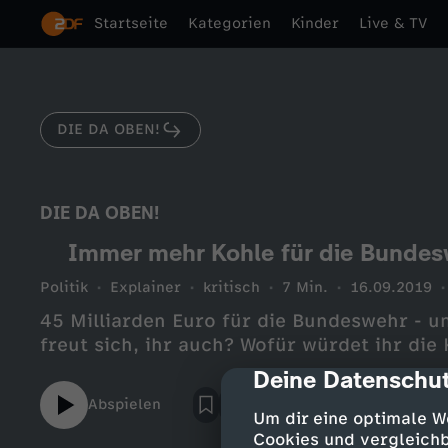
Startseite
Kategorien
Kinder
Live & TV
DIE DA OBEN!
DIE DA OBEN!
Immer mehr Kohle für die Bundesw
Politik
Explainer
kritisch
7 Min.
16.09.2019
45 Milliarden Euro für die Bundeswehr - u
freut sich, ihr auch? Wofür würdet ihr die 
Deine Datenschut
cmp-dialog-des
Abspielen
Um dir eine optimale W
Cookies und vergleichb