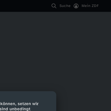
Suche
Mein ZDF
 können, setzen wir
 sind unbedingt