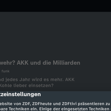
ehr? AKK und die Milliarden
funk
nd jedes Jahr wird es mehr. AKK
Kohle lieber einsetzen?
zeinstellungen
cription
ebsite von ZDF, ZDFheute und ZDFtivi präsentieren zu
are Techniken ein. Einige der eingesetzten Techniken