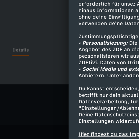
erforderlich für unser
hinaus Informationen a
ohne deine Einwilligung
verwenden deine Daten
Zustimmungspflichtige
• Personalisierung:
Die 
Angebot des ZDF an dic
Details
personalisieren wir au
ZDFtivi. Daten von Dri
• Social Media und ext
Anbietern. Unter ander
Ähnliche 
Du kannst entscheiden,
Politik
Exp
betrifft nur dein aktu
Datenverarbeitung, für 
"Einstellungen/Ablehn
Deine Datenschutzeinst
Einstellungen widerruf
Hier findest du das Im