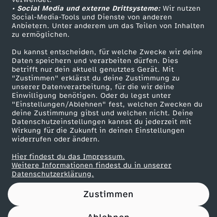
• Social Media und externe Drittsysteme:
w
Wir nutzen
ZDF Unternehmen
Social-Media-Tools und Dienste von anderen
Anbietern. Unter anderem um das Teilen von Inhalten
Karriere
i
zu ermöglichen.
Presseportal
Du kannst entscheiden, für welche Zwecke wir deine
l
ZDF goes Schule
Daten speichern und verarbeiten dürfen. Dies
betrifft nur dein aktuell genutztes Gerät. Mit
Werbefernsehen
"Zustimmen" erklärst du deine Zustimmung zu
l
unserer Datenverarbeitung, für die wir deine
Mainzelmännchen
Einwilligung benötigen. Oder du legst unter
d
"Einstellungen/Ablehnen" fest, welchen Zwecken du
deine Zustimmung gibst und welchen nicht. Deine
Datenschutzeinstellungen kannst du jederzeit mit
i
Wirkung für die Zukunft in deinen Einstellungen
widerrufen oder ändern.
e
Hier findest du das Impressum.
Partner
Weitere Informationen findest du in unserer
A
Datenschutzerklärung.
Zustimmen
m