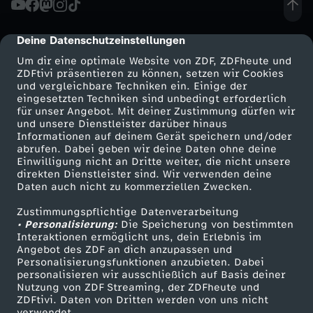
s
Deine Datenschutzeinstellungen
cmp-dialog-description
e
Um dir eine optimale Website von ZDF, ZDFheute und
ZDFtivi präsentieren zu können, setzen wir Cookies
und vergleichbare Techniken ein. Einige der
n
eingesetzten Techniken sind unbedingt erforderlich
für unser Angebot. Mit deiner Zustimmung dürfen wir
Mehr ZDF
Service
und unsere Dienstleister darüber hinaus
T
Informationen auf deinem Gerät speichern und/oder
ZDF-Apps
ZDFmitreden
abrufen. Dabei geben wir deine Daten ohne deine
r
Einwilligung nicht an Dritte weiter, die nicht unsere
Smart TV
Kontakt zum ZDF
direkten Dienstleister sind. Wir verwenden deine
Daten auch nicht zu kommerziellen Zwecken.
ZDFtext
Tickets
i
Zustimmungspflichtige Datenverarbeitung
Livestreams
Zuschauerservice
• Personalisierung:
c
Die Speicherung von bestimmten
Sendungen A-Z
Hilfe
Interaktionen ermöglicht uns, dein Erlebnis im
Angebot des ZDF an dich anzupassen und
TV-Programm
k
Personalisierungsfunktionen anzubieten. Dabei
personalisieren wir ausschließlich auf Basis deiner
Nutzung von ZDF Streaming, der ZDFheute und
s
ZDFtivi. Daten von Dritten werden von uns nicht
Das ZDF
verwendet.