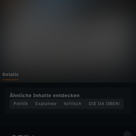
E
N
!
-
M
i
Details
t
Ähnliche Inhalte entdecken
d
Politik
Explainer
kritisch
DIE DA OBEN!
i
e