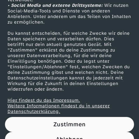
• Social Media und externe Drittsysteme:
n
Wir nutzen
ZDF Unternehmen
Social-Media-Tools und Dienste von anderen
Anbietern. Unter anderem um das Teilen von Inhalten
Karriere
s
zu ermöglichen.
Presseportal
Du kannst entscheiden, für welche Zwecke wir deine
e
ZDF goes Schule
Daten speichern und verarbeiten dürfen. Dies
betrifft nur dein aktuell genutztes Gerät. Mit
Werbefernsehen
"Zustimmen" erklärst du deine Zustimmung zu
r
unserer Datenverarbeitung, für die wir deine
Mainzelmännchen
Einwilligung benötigen. Oder du legst unter
e
"Einstellungen/Ablehnen" fest, welchen Zwecken du
deine Zustimmung gibst und welchen nicht. Deine
Datenschutzeinstellungen kannst du jederzeit mit
G
Wirkung für die Zukunft in deinen Einstellungen
widerrufen oder ändern.
r
Hier findest du das Impressum.
Partner
Weitere Informationen findest du in unserer
u
Datenschutzerklärung.
Zustimmen
n