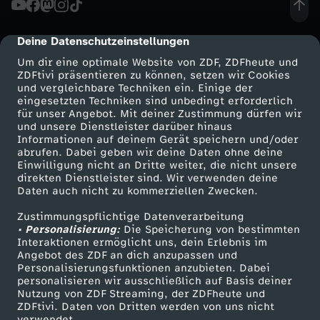
r
Deine Datenschutzeinstellungen
cmp-dialog-description
t
Um dir eine optimale Website von ZDF, ZDFheute und
ZDFtivi präsentieren zu können, setzen wir Cookies
und vergleichbare Techniken ein. Einige der
C
eingesetzten Techniken sind unbedingt erforderlich
für unser Angebot. Mit deiner Zustimmung dürfen wir
Mehr ZDF
Service
und unsere Dienstleister darüber hinaus
o
Informationen auf deinem Gerät speichern und/oder
ZDF-Apps
ZDFmitreden
abrufen. Dabei geben wir deine Daten ohne deine
r
Einwilligung nicht an Dritte weiter, die nicht unsere
Smart TV
Kontakt zum ZDF
direkten Dienstleister sind. Wir verwenden deine
Daten auch nicht zu kommerziellen Zwecken.
ZDFtext
Tickets
o
Zustimmungspflichtige Datenverarbeitung
Livestreams
Zuschauerservice
• Personalisierung:
n
Die Speicherung von bestimmten
Sendungen A-Z
Hilfe
Interaktionen ermöglicht uns, dein Erlebnis im
Angebot des ZDF an dich anzupassen und
TV-Programm
a
Personalisierungsfunktionen anzubieten. Dabei
personalisieren wir ausschließlich auf Basis deiner
Nutzung von ZDF Streaming, der ZDFheute und
u
ZDFtivi. Daten von Dritten werden von uns nicht
Das ZDF
verwendet.