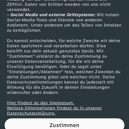
ZDFtivi. Daten von Dritten werden von uns nicht
r
Das ZDF
verwendet.
• Social Media und externe Drittsysteme:
Wir nutzen
ZDF Unternehmen
M
Social-Media-Tools und Dienste von anderen
Anbietern. Unter anderem um das Teilen von Inhalten
Karriere
zu ermöglichen.
y
Presseportal
Du kannst entscheiden, für welche Zwecke wir deine
ZDF goes Schule
Daten speichern und verarbeiten dürfen. Dies
t
betrifft nur dein aktuell genutztes Gerät. Mit
Werbefernsehen
"Zustimmen" erklärst du deine Zustimmung zu
h
unserer Datenverarbeitung, für die wir deine
Mainzelmännchen
Einwilligung benötigen. Oder du legst unter
"Einstellungen/Ablehnen" fest, welchen Zwecken du
o
deine Zustimmung gibst und welchen nicht. Deine
Datenschutzeinstellungen kannst du jederzeit mit
Wirkung für die Zukunft in deinen Einstellungen
s
widerrufen oder ändern.
u
Hier findest du das Impressum.
Partner
Weitere Informationen findest du in unserer
Datenschutzerklärung.
m
Zustimmen