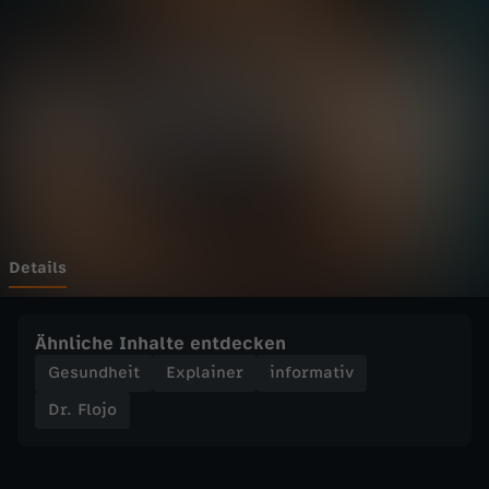
o
-
V
u
l
v
Details
a
Ähnliche Inhalte entdecken
u
Gesundheit
Explainer
informativ
Dr. Flojo
n
d