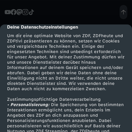
V
a
Deine Datenschutzeinstellungen
cmp-dialog-description
Um dir eine optimale Website von ZDF, ZDFheute und
g
ZDFtivi präsentieren zu können, setzen wir Cookies
und vergleichbare Techniken ein. Einige der
eingesetzten Techniken sind unbedingt erforderlich
i
für unser Angebot. Mit deiner Zustimmung dürfen wir
Mehr ZDF
Service
und unsere Dienstleister darüber hinaus
n
Informationen auf deinem Gerät speichern und/oder
ZDF-Apps
ZDFmitreden
abrufen. Dabei geben wir deine Daten ohne deine
Einwilligung nicht an Dritte weiter, die nicht unsere
a
Smart TV
Kontakt zum ZDF
direkten Dienstleister sind. Wir verwenden deine
Daten auch nicht zu kommerziellen Zwecken.
ZDFtext
Tickets
-
Zustimmungspflichtige Datenverarbeitung
Livestreams
Zuschauerservice
• Personalisierung:
Die Speicherung von bestimmten
d
Sendungen A-Z
Hilfe
Interaktionen ermöglicht uns, dein Erlebnis im
Angebot des ZDF an dich anzupassen und
TV-Programm
Personalisierungsfunktionen anzubieten. Dabei
e
personalisieren wir ausschließlich auf Basis deiner
Nutzung von ZDF Streaming, der ZDFheute und