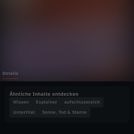
o
d
&
S
t
e
Details
r
Ähnliche Inhalte entdecken
n
Wissen
Explainer
aufschlussreich
Untertitel
Sonne, Tod & Sterne
e
-