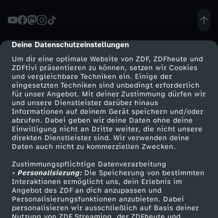
K
ö
Deine Datenschutzeinstellungen
cmp-dialog-description
Um dir eine optimale Website von ZDF, ZDFheute und
n
ZDFtivi präsentieren zu können, setzen wir Cookies
und vergleichbare Techniken ein. Einige der
eingesetzten Techniken sind unbedingt erforderlich
n
für unser Angebot. Mit deiner Zustimmung dürfen wir
Mehr ZDF
Service
und unsere Dienstleister darüber hinaus
e
Informationen auf deinem Gerät speichern und/oder
ZDF-Apps
ZDFmitreden
abrufen. Dabei geben wir deine Daten ohne deine
Einwilligung nicht an Dritte weiter, die nicht unsere
n
Smart TV
Kontakt zum ZDF
direkten Dienstleister sind. Wir verwenden deine
Daten auch nicht zu kommerziellen Zwecken.
ZDFtext
Tickets
w
Zustimmungspflichtige Datenverarbeitung
Livestreams
Zuschauerservice
• Personalisierung:
Die Speicherung von bestimmten
i
Sendungen A-Z
Hilfe
Interaktionen ermöglicht uns, dein Erlebnis im
Angebot des ZDF an dich anzupassen und
TV-Programm
Personalisierungsfunktionen anzubieten. Dabei
r
personalisieren wir ausschließlich auf Basis deiner
Nutzung von ZDF Streaming, der ZDFheute und