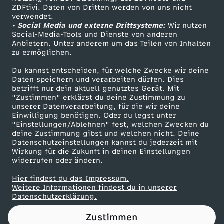
ZDFtivi. Daten von Dritten werden von uns nicht
a
Das ZDF
verwendet.
• Social Media und externe Drittsysteme:
Wir nutzen
ZDF Unternehmen
u
Social-Media-Tools und Dienste von anderen
Anbietern. Unter anderem um das Teilen von Inhalten
Karriere
zu ermöglichen.
f
Presseportal
Du kannst entscheiden, für welche Zwecke wir deine
ZDF goes Schule
Daten speichern und verarbeiten dürfen. Dies
d
betrifft nur dein aktuell genutztes Gerät. Mit
Werbefernsehen
"Zustimmen" erklärst du deine Zustimmung zu
e
unserer Datenverarbeitung, für die wir deine
Mainzelmännchen
Einwilligung benötigen. Oder du legst unter
"Einstellungen/Ablehnen" fest, welchen Zwecken du
m
deine Zustimmung gibst und welchen nicht. Deine
Datenschutzeinstellungen kannst du jederzeit mit
Wirkung für die Zukunft in deinen Einstellungen
M
widerrufen oder ändern.
a
Hier findest du das Impressum.
Partner
Weitere Informationen findest du in unserer
Datenschutzerklärung.
r
Zustimmen