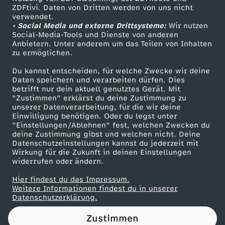
ZDFtivi. Daten von Dritten werden von uns nicht
l
Das ZDF
verwendet.
• Social Media und externe Drittsysteme:
Wir nutzen
ZDF Unternehmen
v
Social-Media-Tools und Dienste von anderen
Anbietern. Unter anderem um das Teilen von Inhalten
Karriere
zu ermöglichen.
e
Presseportal
Du kannst entscheiden, für welche Zwecke wir deine
ZDF goes Schule
Daten speichern und verarbeiten dürfen. Dies
r
betrifft nur dein aktuell genutztes Gerät. Mit
Werbefernsehen
"Zustimmen" erklärst du deine Zustimmung zu
k
unserer Datenverarbeitung, für die wir deine
Mainzelmännchen
Einwilligung benötigen. Oder du legst unter
"Einstellungen/Ablehnen" fest, welchen Zwecken du
e
deine Zustimmung gibst und welchen nicht. Deine
Datenschutzeinstellungen kannst du jederzeit mit
Wirkung für die Zukunft in deinen Einstellungen
h
widerrufen oder ändern.
r
Hier findest du das Impressum.
Partner
Weitere Informationen findest du in unserer
Datenschutzerklärung.
b
Zustimmen