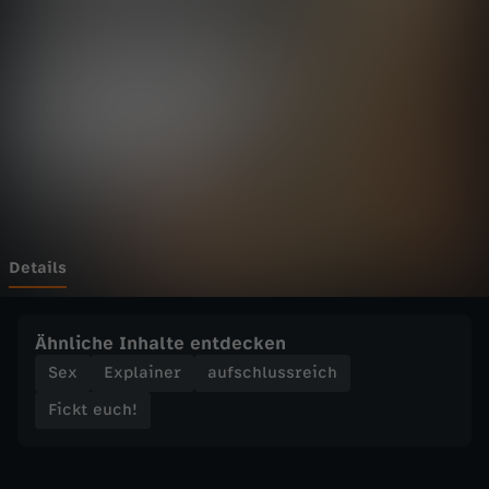
c
h
!
-
1
0
Details
F
Ähnliche Inhalte entdecken
a
Sex
Explainer
aufschlussreich
Fickt euch!
k
t