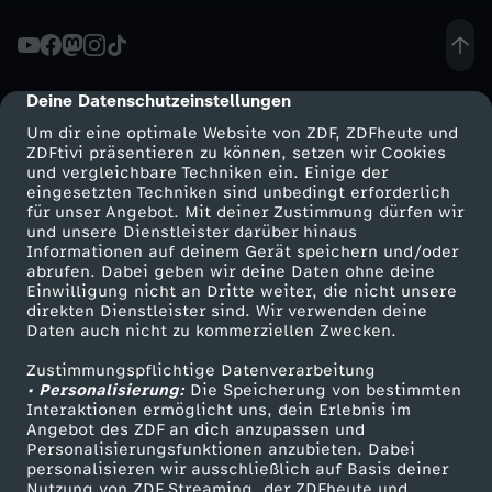
e
n
Deine Datenschutzeinstellungen
cmp-dialog-description
Um dir eine optimale Website von ZDF, ZDFheute und
ü
ZDFtivi präsentieren zu können, setzen wir Cookies
und vergleichbare Techniken ein. Einige der
eingesetzten Techniken sind unbedingt erforderlich
b
für unser Angebot. Mit deiner Zustimmung dürfen wir
Mehr ZDF
Service
und unsere Dienstleister darüber hinaus
e
Informationen auf deinem Gerät speichern und/oder
ZDF-Apps
ZDFmitreden
abrufen. Dabei geben wir deine Daten ohne deine
Einwilligung nicht an Dritte weiter, die nicht unsere
r
Smart TV
Kontakt zum ZDF
direkten Dienstleister sind. Wir verwenden deine
Daten auch nicht zu kommerziellen Zwecken.
ZDFtext
Tickets
O
Zustimmungspflichtige Datenverarbeitung
Livestreams
Zuschauerservice
• Personalisierung:
Die Speicherung von bestimmten
r
Sendungen A-Z
Hilfe
Interaktionen ermöglicht uns, dein Erlebnis im
Angebot des ZDF an dich anzupassen und
TV-Programm
Personalisierungsfunktionen anzubieten. Dabei
a
personalisieren wir ausschließlich auf Basis deiner
Nutzung von ZDF Streaming, der ZDFheute und